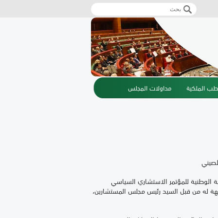
‏بحث ‏
استمارة البحث
طب الملكية
مداولات المجلس
لصيني
 الوطنية للمؤتمر الاستشاري السياسي
نا في إطار دعوة موجهة له من قبل السيد رئيس مجلس المستشارين،