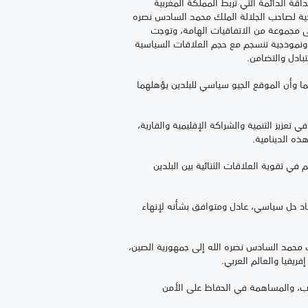
اقة الدائمة التي تربط المملكة المغربية
اريخية لصاحب الجلالة الملك محمد السادس نصره
20، والتي تميزت بالتوقيع على مجموعة من الاتفاقيات الهامة، وتوجت
ة ونموذجية تنسجم مع حجم العلاقات السياسية
متبادل والتضامن.
ما وأن الموقع الجيو سياسي للبلدين يؤهلهما
تعزيز التنمية والشراكة الإقليمية والقارية،
ذه الدينامية.
 في تقوية العلاقات الثنائية بين البلدين
جاد حل سياسي، عادل ومتوافق بشأنه لإنهاء
لك محمد السادس نصره الله إلى جمهورية الصين،
يقيا والعالم العربي.
رب، والمساهمة في الحفاظ على الأمن