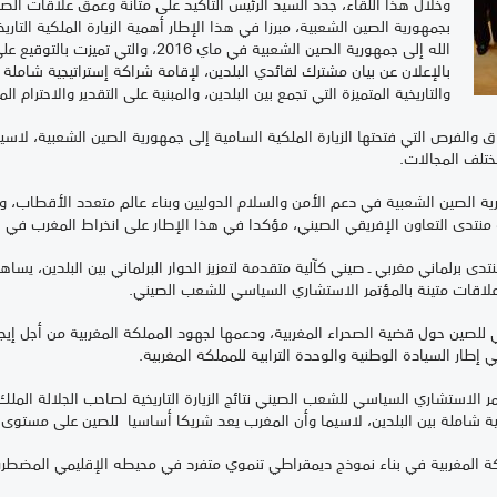
وخلال هذا اللقاء، جدد السيد الرئيس التأكيد على متانة وعمق علاقات الصد
بجمهورية الصين الشعبية، مبرزا في هذا الإطار أهمية الزيارة الملكية الت
الله إلى جمهورية الصين الشعبية في ماي 16
بالإعلان عن بيان مشترك لقائدي البلدين، لإقامة شراكة إستراتيجية شامل
والتاريخية المتميزة التي تجمع بين البلدين، والمبنية على التقدير والاحترام ال
ق والفرص التي فتحتها الزيارة الملكية السامية إلى جمهورية الصين الشعبية، لاسي
ختلف المجالات.
ية الصين الشعبية في دعم الأمن والسلام الدوليين وبناء عالم متعدد الأقطاب، وفي 
 منتدى التعاون الإفريقي الصيني، مؤكدا في هذا الإطار على انخراط المغرب في ه
دى برلماني مغربي ـ صيني كآلية متقدمة لتعزيز الحوار البرلماني بين البلدين، يساهم
علاقات متينة بالمؤتمر الاستشاري السياسي للشعب الصيني.
ي للصين حول قضية الصحراء المغربية، ودعمها لجهود المملكة المغربية من أجل إي
ي إطار السيادة الوطنية والوحدة الترابية للمملكة المغربية.
مر الاستشاري السياسي للشعب الصيني نتائج الزيارة التاريخية لصاحب الجلالة الم
ة شاملة بين البلدين، لاسيما وأن المغرب يعد شريكا أساسيا للصين على مستوى إفر
كة المغربية في بناء نموذج ديمقراطي تنموي متفرد في محيطه الإقليمي المضط