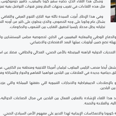
وشكل هذا اللقاء الذي حضره سفير كوبا بالمغرب، خافيير دوموكوس، من
مثل هذه اللقاءات في تقريب وجهات النظر وفتح قنوات التواصل بغية تعزيز 
وفي هذا الإطار، أبرزت السيدة نائلة مية التازي التنوع العرقي والثقافي وال
بشكل عام وكوبا على وجه الخصوص، والذي ينطوي على كثير من أوجه التش
تجلياته يظل مدخلا رئيسيا لتحقيق التقارب بين الشعوب والحكومات.
لدفاع الوطني والمغاربة المقيمين في الخارج، لخصوصية مجلس المستشارين والأ
كهيئة تضع ضمن أولويات عملها البعد الاقتصادي والاجتماعي.
تحديات الدولية الراهنة المرتبطة بالأمن الصحي، الغذائي والطاقي، فضلا عن است
شغل أيضا منصب الرئيس المناوب لبرلمان أمريكا اللاتينية ومنطقة بحر الكاريبي، ع
خلق دينامية جديدة في العلاقات بين البلدين قواهما التفاهم والحوار والشراكة وف
بالإصلاحات الديمقراطية والانجازات التنموية التي حققتها المملكة والتي عززت
ين البلدين.
هذا اللقاء للإشادة بالتعاون الفعال بين البلدين في مجال الصناعات الدوائية،
ية، والفلاحة والصحة.
حة كورونا والانعكاسات الإيجابية لهذا التدبير على مفهوم الأمن السيادي الصحي.