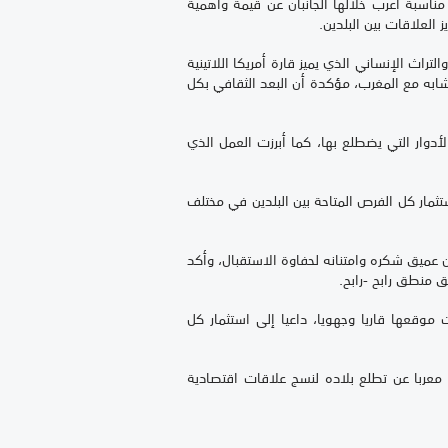
اسبة أعرب خلالها الجانبان عن قيمة وأهمية
العلاقات بين البلدين.
تراث الإنساني الذي يميز قارة أمريكا اللاتينية
ابه مع المغرب، مؤكدة أن البعد الثقافي بكل
دوار التي يضطلع بها، كما أبرزت العمل الذي
ثمار كل الفرص المتاحة بين البلدين في مختلف
ن عميق شكره وامتنانه لحفاوة الاستقبال، وأكد
ق منطق رابح -رابح.
 موقعها قاريا وجهويا، داعيا إلى استثمار كل
 معربا عن تطلع بلاده لنسج علاقات اقتصادية