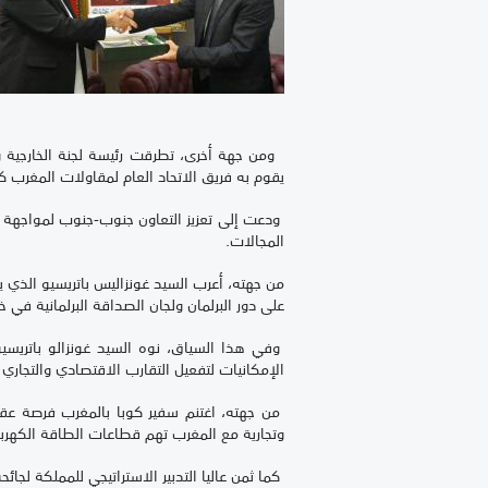
ومن جهة أخرى، تطرقت رئيسة لجنة الخارجية وا
يقوم به فريق الاتحاد العام لمقاولات المغرب 
ودعت إلى تعزيز التعاون جنوب-جنوب لمواجهة ال
المجالات.
من جهته، أعرب السيد غونزاليس باتريسيو الذي ي
على دور البرلمان ولجان الصداقة البرلمانية في 
وفي هذا السياق، نوه السيد غونزالو باتريسيو 
الإمكانيات لتفعيل التقارب الاقتصادي والتجاري ب
من جهته، اغتنم سفير كوبا بالمغرب فرصة عقد 
وتجارية مع المغرب تهم قطاعات الطاقة الكهربائ
كما ثمن عاليا التدبير الاستراتيجي للمملكة لجائ