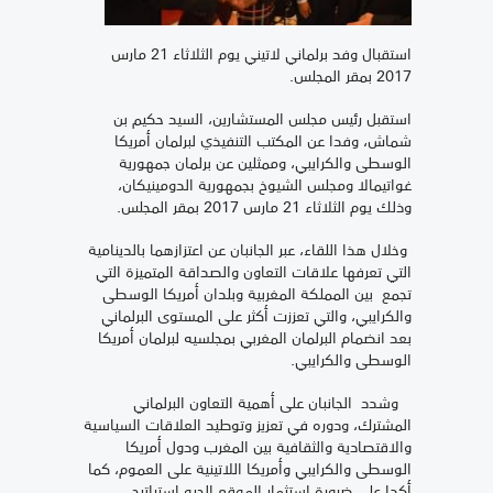
استقبال وفد برلماني لاتيني يوم الثلاثاء 21 مارس
2017 بمقر المجلس.
استقبل رئيس مجلس المستشارين، السيد حكيم بن
شماش، وفدا عن المكتب التنفيذي لبرلمان أمريكا
الوسطى والكرايبي، وممثلين عن برلمان جمهورية
غواتيمالا ومجلس الشيوخ بجمهورية الدومينيكان،
وذلك يوم الثلاثاء 21 مارس 2017 بمقر المجلس.
وخلال هذا اللقاء، عبر الجانبان عن اعتزازهما بالدينامية
التي تعرفها علاقات التعاون والصداقة المتميزة التي
تجمع بين المملكة المغربية وبلدان أمريكا الوسطى
والكرايبي، والتي تعززت أكثر على المستوى البرلماني
بعد انضمام البرلمان المغربي بمجلسيه لبرلمان أمريكا
الوسطى والكرايبي.
وشدد الجانبان على أهمية التعاون البرلماني
المشترك، ودوره في تعزيز وتوطيد العلاقات السياسية
والاقتصادية والثقافية بين المغرب ودول أمريكا
الوسطى والكرايبي وأمريكا اللاتينية على العموم، كما
أكدا على ضرورة استثمار الموقع الجيو استراتيجي