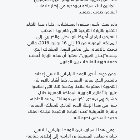
للجانبين لبناء شراكة نموذجية في إطار علاقات
التعاون جنوب ـ جنوب.
ولم يفت رئيس مجلس المستشارين، خلال هذا اللقاء،
التذكير بالزيارة التاريخية التي قام بها المكتب
التنفيذي لبرلمان أمريكا الوسطى والكرايبي إلى
المملكة المغربية من 10 إلى 16 يوليوز 2016، والتي
توجت بـالاتفاق على برنامج للعمل المشترك الذي
جسده"إعلان العيون"، معتبرا أن هذه الزيارة أعطت
دفعة قوية للعلاقات بين الجانبين.
ومن جهته، أبدى الوفد البرلماني اللاتيني إعجابه
بالتقدم الذي يعرفه المغرب، كما أشاد بالاوراش
التنموية المفتوحة ببلادنا وخاصة تلك التي اطلعوا
عليها بالأقاليم الجنوبية للمملكة المغربية خلال
مشاركتهم بمنتدى "كرانس مونتانا" بمدينة الداخلة،
مبرزا في هذا الإطار الدور الريادي للمملكة المغربية
بالقارة الأفريقية تحت القيادة الرشيدة لجلالة الملك
محمد السادس نصره الله.
وفي هذا السياق، ثمن الوفد البرلماني اللاتيني
مبادرة مجلس المستشارين الرامية إلى إطلاق دينامية