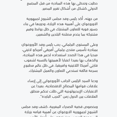
حظيت وتحظى بها هذه المبادرة من قبل المجتمع
الدولي كشكل من أشكال تقرير المصير.
من جهته، أكد رئيس وفد مجلس الشيوخ لجمهورية
الاوروغواي على أهمية هذه الزيارة، ودورها في بناء
جسور قوية للتعاون المشترك في ظل روابط وقيم
مشتركة بما يخدم مصلحة البلدين والشعبين.
وعلى المستوى البرلماني، رحب رئيس وفد الأوروغواي
بمبادرة تأسيس منتدى برلماني أفريقي أمريكو لاتيني،
مبديا في هذا الصدد استعداده لدعم هذه المبادرة،
والذهاب بها بعيدا اعتبارا لأهميتها بالنسبة لشعوب
قارتي أمريكا اللاتينية وافريقيا، في ظل عالم مطبوع
بسرعة فائقة تستدعي التعاون والعمل المشترك.
ودعا السيد الرئيس الجانب الأوروغوايي إلى إرساء
علاقات قوامها المصالح الاقتصادية، بعيدا عن
الاعتبارات الإيديولوجية التي ظلت تحكم منطق
العلاقات بين الدول زمن "الحرب الباردة".
وبخصوص قضية الصحراء المغربية، كشف وفد مجلس
الشيوخ لجمهورية الاروغواي عن أهمية قيامه بزيارة
إلى مدينة العيون، حيث توقف على أجواء الأمن