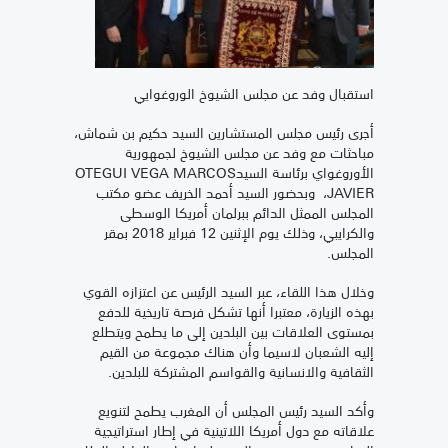
استقبال وفد عن مجلس الشيوخ الوروغوايي
أجرى رئيس مجلس المستشارين السيد حكيم بن شماش،
مباحثات مع وفد عن مجلس الشيوخ لجمهورية
الأوروغواي برئاسة السيدOTEGUI VEGA MARCOS
JAVIER، وبحضور السيد أحمد الخريف عضو مكتب
المجلس الممثل الدائم ببرلمان أمريكا الوسطى
والكرايبي، وذلك يوم الإثنين 12 فبراير 2018 بمقر
المجلس.
وخلال هذا اللقاء، عبر السيد الرئيس عن اعتزازه القوي
بهذه الزيارة، معتبرا أنها تشكل فرصة تاريخية للدفع
بمستوى العلاقات بين البلدين إلى ما يطمح ويتطلع
إليه الشعبان لاسيما وأن هناك مجموعة من القيم
الثقافية والانسانية والقواسم المشتركة للبلدين.
وأكد السيد رئيس المجلس أن المغرب يطمح لتنويع
علاقاته مع دول أمريكا اللاتينية في إطار استراتيجية