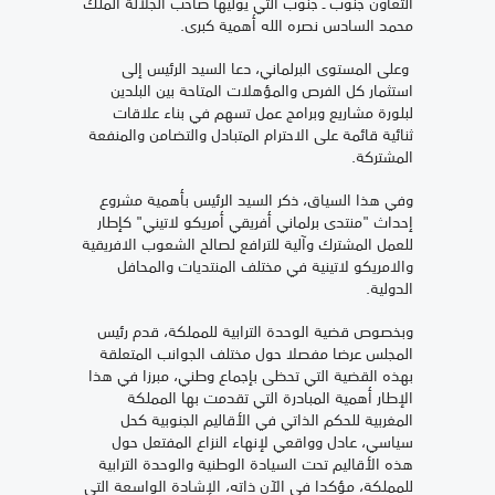
التعاون جنوب ـ جنوب التي يوليها صاحب الجلالة الملك
محمد السادس نصره الله أهمية كبرى.
وعلى المستوى البرلماني، دعا السيد الرئيس إلى
استثمار كل الفرص والمؤهلات المتاحة بين البلدين
لبلورة مشاريع وبرامج عمل تسهم في بناء علاقات
ثنائية قائمة على الاحترام المتبادل والتضامن والمنفعة
المشتركة.
وفي هذا السياق، ذكر السيد الرئيس بأهمية مشروع
إحداث "منتدى برلماني أفريقي أمريكو لاتيني" كإطار
للعمل المشترك وآلية للترافع لصالح الشعوب الافريقية
والامريكو لاتينية في مختلف المنتديات والمحافل
الدولية.
وبخصوص قضية الوحدة الترابية للمملكة، قدم رئيس
المجلس عرضا مفصلا حول مختلف الجوانب المتعلقة
بهذه القضية التي تحظى بإجماع وطني، مبرزا في هذا
الإطار أهمية المبادرة التي تقدمت بها المملكة
المغربية للحكم الذاتي في الأقاليم الجنوبية كحل
سياسي، عادل وواقعي لإنهاء النزاع المفتعل حول
هذه الأقاليم تحت السيادة الوطنية والوحدة الترابية
للمملكة، مؤكدا في الآن ذاته، الإشادة الواسعة التي