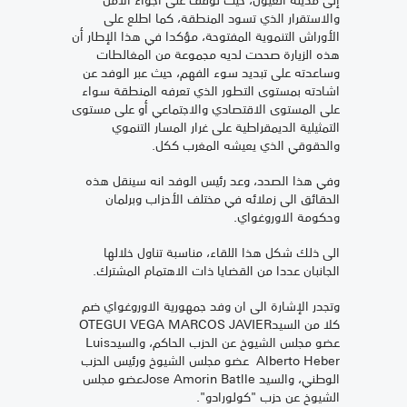
والاستقرار الذي تسود المنطقة، كما اطلع على
الأوراش التنموية المفتوحة، مؤكدا في هذا الإطار أن
هذه الزيارة صححت لديه مجموعة من المغالطات
وساعدته على تبديد سوء الفهم، حيث عبر الوفد عن
اشادته بمستوى التطور الذي تعرفه المنطقة سواء
على المستوى الاقتصادي والاجتماعي أو على مستوى
التمثيلية الديمقراطية على غرار المسار التنموي
والحقوقي الذي يعيشه المغرب ككل.
وفي هذا الصدد، وعد رئيس الوفد انه سينقل هذه
الحقائق الى زملائه في مختلف الأحزاب وبرلمان
وحكومة الاوروغواي.
الى ذلك شكل هذا اللقاء، مناسبة تناول خلالها
الجانبان عددا من القضايا ذات الاهتمام المشترك.
وتجدر الإشارة الى ان وفد جمهورية الاوروغواي ضم
كلا من السيدOTEGUI VEGA MARCOS JAVIER
عضو مجلس الشيوخ عن الحزب الحاكم، والسيدLuis
Alberto Heber عضو مجلس الشيوخ ورئيس الحزب
الوطني، والسيد Jose Amorin Batlleعضو مجلس
الشيوخ عن حزب "كولورادو".