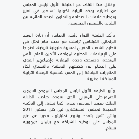
وخلال هذا اللقاء، عبر الخليفة الأول لرئيس المجلس
عن اعتزازه بهذه الزيارة لكونها تساهم في تعزيز
وتوطيد علاقات الصداقة والتعاون الجيدة القائمة بين
البلدين والشعبين الصديقين.
وأكد الخليفة الأول لرئيس المجلس أن زيارة الوفد
البرلماني الفيتنامي تزامنت مع حدث هام تمثل في
تنظيم الشعب المغربي لمسيرة مليونية تاريخية، احتجاجا
على الإنزلاقات الخطيرة لمواقف الأمين العام للأمم
المتحدة، وجسدت وحدة المغاربة وإجماعهم القوي
على الدفاع عن قضيتهم الوطنية والتصدي لكل
المناورات الهادفة إلى المس بقدسية الوحدة الترابية
للمملكة المغربية.
وأبرز الخليفة الأول لرئيس المجلس النموذج التنموي
الديمقراطي المغربي الذي يقوده صاحب الجلالة
الملك محمد السادس نصره، كما تطرق إلى التركيبة
الجديدة لمجلس المستشارين في ظل دستور 2011
والتي تتميز بتعدد وتنوع تمثيليتها، معبرا عن عزم
المجلس على توطيد الشراكة مع برلمان جمهورية
فيتنام.