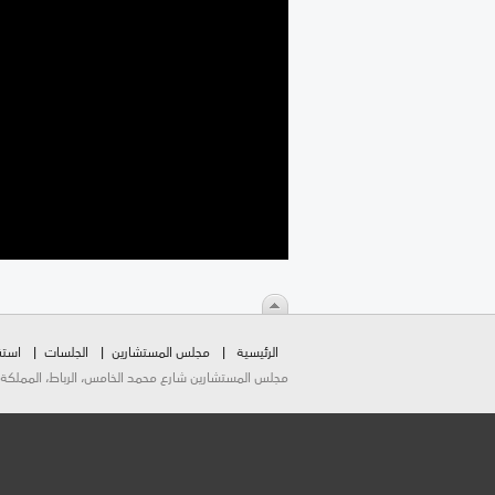
الرئيسية
مجلس المستشارين
الجلسات
استق
مجلس المستشارين شارع محمد الخامس، الرباط، المملكة المغربية.  2026