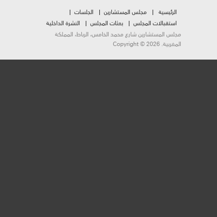
الرئيسية
مجلس المستشارين
الجلسات
استقبالات المجلس
بعثات المجلس
النشرة الداخلية
مجلس المستشارين شارع محمد الخامس، الرباط، المملكة
المغربية. Copyright © 2026