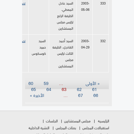
333
2003-
السيد عادل
تحميل
05-06
المعطي،
الخليفة الرابع
لرئيس مجلس
المستشارين
332
2003-
السيد أحمد
السيد
تحميل
04-29
القادري، الخليفة
حميد
الثالث لرئيس
كوسكوس
مجلس
المستشارين
الصفحات
« الأولى
…
59
60
65
64
63
62
61
66
67
…
الأخيرة »
الرئيسية
مجلس المستشارين
الجلسات
استقبالات المجلس
بعثات المجلس
النشرة الداخلية