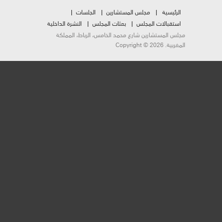
الرئيسية
مجلس المستشارين
الجلسات
استقبالات المجلس
بعثات المجلس
النشرة الداخلية
مجلس المستشارين شارع محمد الخامس، الرباط، المملكة
المغربية. Copyright © 2026