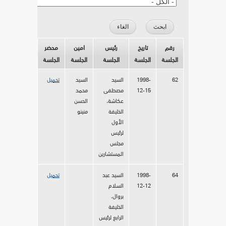
رقم
تاريخ
رئيس
امين
محضر
الجلسة
الجلسة
الجلسة
الجلسة
الجلسة
62
1998-
السيد
السيد
تحميل
12-15
مصطفى
محمد
عكاشة،
الحسن
الخليفة
منينو
الأول
لرئيس
مجلس
المستشارين
64
1998-
السيد عبد
تحميل
12-12
السلام
بروال،
الخليفة
الرابع لرئيس