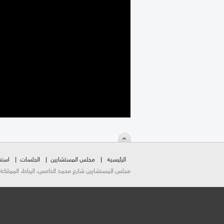
الرئيسية
مجلس المستشارين
الجلسات
استق
مجلس المستشارين شارع محمد الخامس، الرباط، المملكة المغربية.  2026