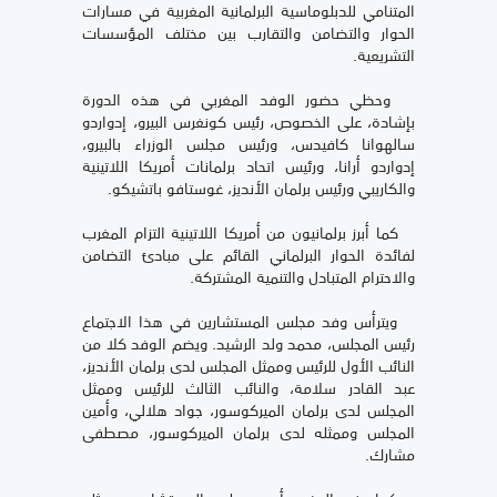
المتنامي للدبلوماسية البرلمانية المغربية في مسارات
الحوار والتضامن والتقارب بين مختلف المؤسسات
التشريعية.
وحظي حضور الوفد المغربي في هذه الدورة
بإشادة، على الخصوص، رئيس كونغرس البيرو، إدواردو
سالهوانا كافيدس، ورئيس مجلس الوزراء بالبيرو،
إدواردو أرانا، ورئيس اتحاد برلمانات أمريكا اللاتينية
والكاريبي ورئيس برلمان الأنديز، غوستافو باتشيكو.
كما أبرز برلمانيون من أمريكا اللاتينية التزام المغرب
لفائدة الحوار البرلماني القائم على مبادئ التضامن
والاحترام المتبادل والتنمية المشتركة.
ويترأس وفد مجلس المستشارين في هذا الاجتماع
رئيس المجلس، محمد ولد الرشيد. ويضم الوفد كلا من
النائب الأول للرئيس وممثل المجلس لدى برلمان الأنديز،
عبد القادر سلامة، والنائب الثالث للرئيس وممثل
المجلس لدى برلمان الميركوسور، جواد هلالي، وأمين
المجلس وممثله لدى برلمان الميركوسور، مصطفى
مشارك.