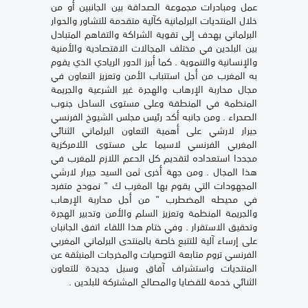
عمل ومبادرات مجموعة الصداقة بين الجانبين أو من
خلال المنتديات البرلمانية كآلية متقدمة للتشاور والحوار
البرلماني يهدف إلى تقوية الشراكة والتفاهم المتبادل
بين البلدين في مختلف المجالات الاقتصادية والأمنية
والإنسانية والتنموية . كما أبرز الدور الريادي الذي يقوم
به المغرب من أجل استتباب الأمن وتعزيز التعاون في
مجال محاربة الإرهاب والهجرة غير الشرعية والجريمة
المنظمة في المنطقة وعلى مستوى الساحل جنوب
الصحراء . ومن جانبه أكد رئيس مجلس الشيوخ الفرنسي
جيرار لارشي على أهمية التعاون البرلماني الثنائي
المغربي الفرنسي لاسيما على مستوى اللامركزية
مجددا استعداده لتقديم كل الدعم اللازم للمغرب في
هذا المجال . ومن جهة أخرى ثمن السيد جيرار لارشي
المجهودات التي يقوم بها المغرب ك " نمودج متفرد
في محيطه المضطرب " من أجل محاربة الإرهاب
والجريمة المنظمة وتعزيز السلم والأمن وتدبير الهجرة
وتحقيق الاستقرار . وفي ختام هذا اللقاء اتفق الجانبان
على إرساء آلية للتتبع خاصة بالمنتدى البرلماني المغربي
الفرنسي تروم متابعة التوصيات والمخرجات المنبثقة عن
المنتديات واستشراف آفاق وسبل جديدة للتعاون
الثنائي خدمة للقضايا والمصالح المشتركة للبلدين .