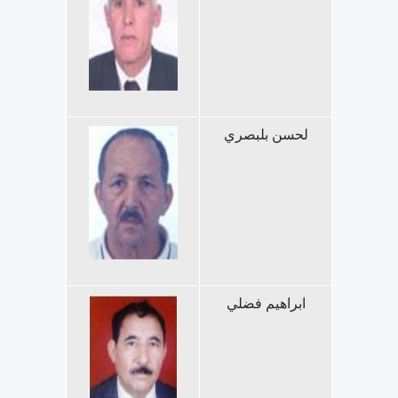
لحسن بلبصري
ابراهيم فضلي