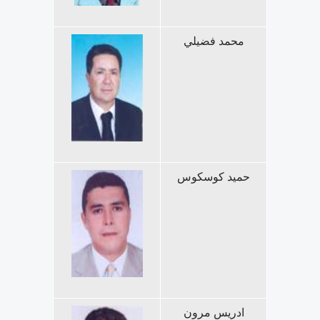
محمد فضيلي
حميد كوسكوس
ادريس مرون