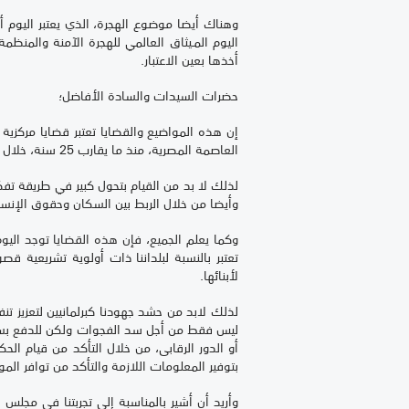
وهناك أيضا موضوع الهجرة، الذي يعتبر اليوم أ
اليوم المـيثاق العالمي للهجرة الآمنة والمنظم
أخذها بعين الاعتبار.
حضرات السيدات والسادة الأفاضل؛
العاصمة المصرية، منذ ما يقارب 25 سنة، خلال المؤتمر الدولي للسكان والتنمية (الذي نحتفل بذكراه ال25 هذه السنة).
لذلك لا بد من القيام بتحول كبير في طريقة تفك
وأيضا من خلال الربط بين السكان وحقوق الإنس
وكما يعلم الجميع، فإن هذه القضايا توجد اليو
تعتبر بالنسبة لبلداننا ذات أولوية تشريعية 
لأبنائها.
لذلك لابد من حشد جهودنا كبرلمانيين لتعزيز تنف
ليس فقط من أجل سد الفجوات ولكن للدفع بسياسا
أو الدور الرقابى، من خلال التأكد من قيام ال
بتوفير المعلومات اللازمة والتأكد من توافر المو
وأريد أن أشير بالمناسبة إلى تجربتنا في مجلس