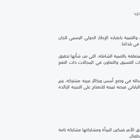
دى؛
تنمية باعتباره الإطار الدولي الرسمي للجان
في بلداننا.
تعلقة بالتنمية الشاملة، التي من شأنها تحقيق
ات التنسيق والتعاون في المجالات ذات النفع
ا محالة في وضع أسس وركائز عربية مشتركة، يتم
اباني فرصة ثمينة للانفتاح على التجربة الرائدة
لق الأمر بتمكين المرأة ومشاركتها مشاركة تامة
أطفال.