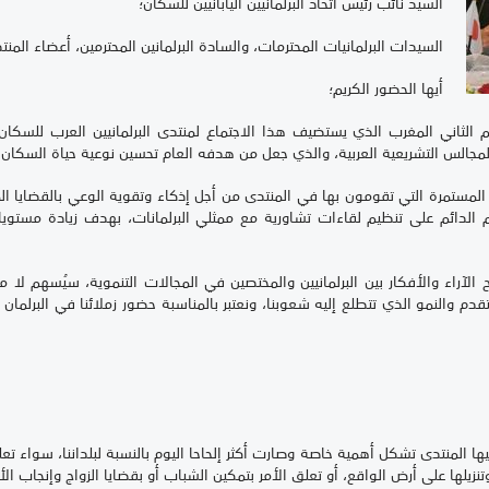
السيد نائب رئيس اتحاد البرلمانيين اليابانيين للسكان؛
السيدات البرلمانيات المحترمات، والسادة البرلمانين المحترمين، أعضاء المنت
أيها الحضور الكريم؛
لثاني المغرب الذي يستضيف هذا الاجتماع لمنتدى البرلمانيين العرب للسكان وال
المجالس التشريعية العربية، والذي جعل من هدفه العام تحسين نوعية حياة السكان 
د المستمرة التي تقومون بها في المنتدى من أجل إذكاء وتقوية الوعي بالقضايا الم
كم الدائم على تنظيم لقاءات تشاورية مع ممثلي البرلمانات، بهدف زيادة مستوي
ح الآراء والأفكار بين البرلمانيين والمختصين في المجالات التنموية، سيُسهم ل
 والنمو الذي تتطلع إليه شعوبنا، ونعتبر بالمناسبة حضور زملائنا في البرلمان الي
ها المنتدى تشكل أهمية خاصة وصارت أكثر إلحاحا اليوم بالنسبة لبلداننا، سواء تع
نزيلها على أرض الواقع، أو تعلق الأمر بتمكين الشباب أو بقضايا الزواج وإنجاب ال