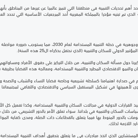
حد أهم تحديات التنمية فى منطقتنا التي تتميز عالميا عن غيرها من المناطق بأ
ة الذي تم تبنيه مؤخرا بالمملكة المغربية أحد المرجعيات الأساسية التي تحدد ا
إن هذه المواضيع والقضايا تعتبر قضايا مركزية وجوهرية في خطة الت
يرنا حول مسألة السكان والتنمية، من خلال التركيز على حقوق الأفراد ومساواتهم
ان والنمو الاقتصادي المطرد والتنمية المستدامة، ومعالجة هذه القضايا بطريق
م في صدارة اهتمامنا كسلطة تشريعية وخاصة قضايا النساء والشباب والصحة والبي
قصوى لأهميتها في تشكيل المستقبل السياسي والاقتصادي والثقافي لمجتمعاتنا 
يذ القرارات الدولية في مجالات السكان والتنمية المستدامة، وكذا تفعيل كل الأدوا
ت السكان والتنمية في بلداننا. سواء تعلق الأمر بالدور التشريعى، من خلال مر
حكومات بالدور المنوط بها فيما يتعلق بالقطاعات ذات الصلة، ومدى كفاية المو
ارد اللازمة لذلك.
 المستشارين الذي اتخذ مبادرات في ما يتعلق بتحقيق أهداف التنمية المستدامة،