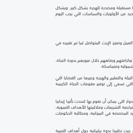
نها مستقبلة ومصدرة للهجرة بشكل كبير. ويشكل
لعديد من الأولويات والسياسات التي يجب اليوم
نمية المستدامة لعام 2030، مما يستوجب ضرورة مواصلة العمل وتعزيز الإرث المتواصل لما تم تقريره في
 وكرامتهم ورفاههم خلال مرورهم بدورة الحياة،
ة شمولية ومتماسكة.
ئة والتعليم والهجرة وغيرها من القضايا التي
التي تسعى إلى توفير مقومات الحياة الكريمة
ر التى يمكن أن نقوم بها لنحدث تأثيرا إيجابيا
اجعة التشريعات وملائمتها للأهداف التنموية،
ارد المخصصة في الميزانية، ومطالبة الحكومات
 حيث نظمنا ندوة برلمانية حول أهداف التنمية