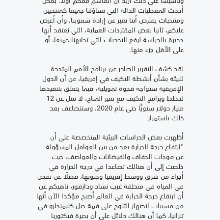
أحدث المعطيات الدالة التي تساؤلنا جميعا كمنتخبين
ومنتخبات يفترض أننا نعبر عن إرادة شعوبنا، وأن أعرض
عليكم، ثانيا بعض المقترحات العملية، التي نعتقد أنها
جديرة بالدراسة لرفع التحديات التي تجابهنا جميعا، أو
على الأقل جزء منها.
لقد كشف التقرير الصادر عن برنامج الأمم المتحدة
للبيئة بشأن أنشطة التكيف في إفريقيا، عن أن الدول
الإفريقية ستواجه فجوة تمويلية، فيما يتعلق بتنفيذها
لخطط وبرامج التكيف مع تغير المناخ، لا تقل عن 12
مليار دولار سنويًّا حتى عام 2020، وستتضاعف بعد
ذلك باستمرار.
أظهرت بعض الدراسات البيئية المتخصصة على أن
"ارتفاع درجة الحرارة يعد من بين العوامل المسؤولة
عن موجات الجفاف والفيضانات والعواصف، حيث
خلصت إلى أن هنالك تصاعدا في درجة الحرارة في
أجزاء من شرق ووسط إفريقيا وجنوبها، فضلًا عن نقص
في المياه في منطقة غرب تشاد ودارفور، ناهيكم عن
أن ارتفاع درجة الحرارة في العالم أصبح مؤكدا الآن أنها
من مسببات انصهار الثلوج على قمة جبل كليمنجارو في
تنزانيا، كما أن هنالك دلائل على أن بحيرة فيكتوريا