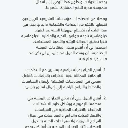
بهذه التحولات وتطوير هذا الوعي إلى أفعال
ملموسة مدرة للنفع المشترك لشعوبنا.
وفضلا عن اختصاصات مؤسساتنا التشريعية التي يتعين
تفعيلها بالكثير من الصرامة والشجاعة والحزم، يجدر في
هذا الباب أن نضطلع بمهمتنا النبيلة عبر اعتماد
دبلوماسية ناجعة قوامها الندية والفاعلية الدبلوماسية
تتغيا تحقيق العدالة البيئية والتنمية المستدامة،
اسمحوا لي أن أقدم بعض المقترحات العملية
الإضافية، لأن وقت العمل قد حان، إن لم يكن قد
فات جزء هام منه:
أقترح القيام بحملة ترافعية بتنسيق مع الاتحادات
البرلمانية المماثلة بغية الاعتراف بالبرلمانات كفاعل
رسمي في المفاوضات المتعلقة بإعمال السياسات
والخطط والبرامج الرامية إلى إعمال اتفاق باريس؛
أقترح العمل على أن تدمج الأطراف المعنية في
منطقتنا الإفريقية وبشكل حازم الانشغالات
المرتبطة بالتغيرات المناخية في السياسات
والاستراتيجيات والبرامج والممارسات في مجال
النماذج التنموية ولاسيما ذات الصلة بالتحمل
العرضاني لآثار التغيرات المناخية بشأنها كي نقدم