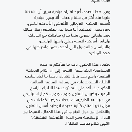
وفي هذا الصدد، أعيد اقتراح مبادرة سيق أن اشتغلنا
عليها منذ أكثر من سنة ونصف، ألا وهي مبادرة
تأسيس المنتدى البرلماني الأفريقي الأمريكو لاتيني.
ومن حسن الصدف، أننا بينما نحن مجتمعون هنا، هناك
وفد برلماني مغربي ببنما يجري مباحثات مع أتحادات
برلمانية أمريكية لاتينية وعلى رأسها البرلاتينو
والبارلسين والفوبريل التي أكدت دعما وانخراطها في
هذه المبادرة.
وضمن هذا المنحى، وخير ما سأختتم به هذه
المساهمة المتواضعة، التنويه إلى أن التزام المملكة
المغربية راسخ وغير قابل للتأويل، وهذا ما أعاد صاحب
الجلالة التشديد عليه في رسالته السامية السالفة
الذكر، حيث أكد على أنه: "وتجسيدا للالتزام الراسخ
للمغرب بتكريس التعاون جنوب-جنوب، كخيار استراتيجي
في سياسته الخارجية، تم إحداث مركز للكفاءات في
مجال تغير المناخ، كآلية جديدة لتوطيد أسس التعاون
والتكامل بين دول الجنوب في هذا المجال، لاسيما بين
الدول الإسلامية ومع الدول الأفريقية الشقيقة."
[انتهى كلام صاحب الجلالة].