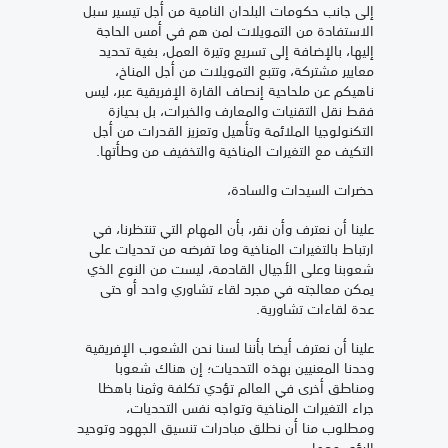
إلى جانب حكومات البلدان النامية من أجل تيسير سبل
الاستفادة من التمويلات لمن هم في أمس الحاجة
إليها، بالإضافة إلى تسريع وتيرة العمل، بغية تحديد
معايير مشتركة، وتتبع التمويلات من أجل المناخ،
ناهيكم عن ملحاحية إنصاف القارة الإفريقية عبر، ليس
فقط نقل التقنيات والمعارف والخبرات، بل بحيازة
التكنولوجيا الملائمة وتأهيل وتعزيز القدرات من أجل
التكيف مع التغيرات المناخية والتخفيف من وطأتها.
حضرات السيدات والسادة،
علينا أن نعترف وأن نقر، بأن المهام التي تنتظرنا، في
ارتباط بالتغيرات المناخية وما تفرضه من تحديات على
شعوبنا وعلى الأجيال القادمة، ليست من النوع الذي
يمكن معالجته في مجرد لقاء تشاوري واحد أو حتى
عدة لقاءات تشاورية.
علينا أن نعترف أيضا بأننا لسنا نحن الشعوب الإفريقية
وحدنا المعنيين بهذه التحديات؛ إن هناك شعوبا
ومناطق أخرى في العالم تؤدي تكلفة وثمنا باهظا
جراء التغيرات المناخية وتواجه نفس التحديات،
ومطلوب منا أن نطلق مبادرات تنسيق الجهود وتوحيد
الرؤى معها.