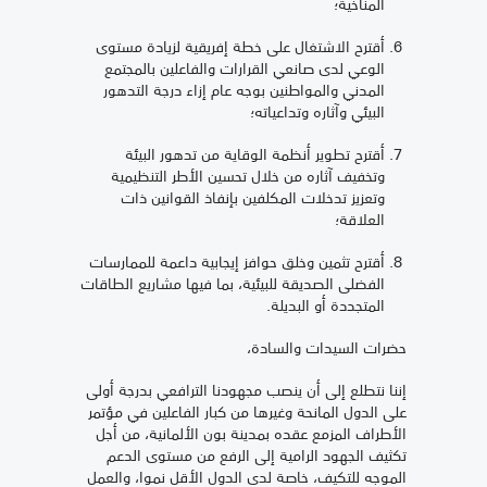
المناخية؛
أقترح الاشتغال على خطة إفريقية لزيادة مستوى
الوعي لدى صانعي القرارات والفاعلين بالمجتمع
المدني والمواطنين بوجه عام إزاء درجة التدهور
البيئي وآثاره وتداعياته؛
أقترح تطوير أنظمة الوقاية من تدهور البيئة
وتخفيف آثاره من خلال تحسين الأطر التنظيمية
وتعزيز تدخلات المكلفين بإنفاذ القوانين ذات
العلاقة؛
أقترح تثمين وخلق حوافز إيجابية داعمة للممارسات
الفضلى الصديقة للبيئية، بما فيها مشاريع الطاقات
المتجددة أو البديلة.
حضرات السيدات والسادة،
إننا نتطلع إلى أن ينصب مجهودنا الترافعي بدرجة أولى
على الدول المانحة وغيرها من كبار الفاعلين في مؤتمر
الأطراف المزمع عقده بمدينة بون الألمانية، من أجل
تكثيف الجهود الرامية إلى الرفع من مستوى الدعم
الموجه للتكيف، خاصة لدى الدول الأقل نموا، والعمل