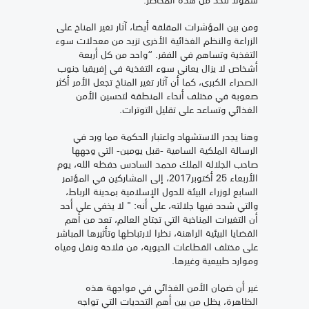
ومن بين المؤشرات المقلقة أيضا، آثار تغير المناخ على
الزراعة والنظم الغذائية الأخرى تزيد من معدلات سوء
التغذية وتساهم في الفقر. “واحد من كل أربعة
أشخاص لا يزال يعاني سوء التغذية في إفريقيا جنوب
الصحراء الكبرى، كما أن آثار تغير المناخ تجعل الأمر أكثر
صعوبة في مختلف أنحاء المنطقة لتحسين الأمن
الغذائي وتساعد على تقليل التوترات.
وهنا يجدر الاستشهاد واعتبار الحكمة مما ورد في
الرسالة الملكية السامية -قبل يومين- التي وجهها
صاحب الجلالة الملك محمد السادس حفظه الله، يوم
الأربعاء 25 أكتوبر2017، إلى المشاركين في المؤتمر
السابع لوزراء البيئة للدول الإسلامية بمدينة الرباط،
والتي شدد فيها جلالته، على أنه: " لا يخفى على أحد
أن التغيرات المناخية التي تجتاح العالم، تعد من أهم
القضايا البيئية الراهنة، نظرا لارتباطها وتأثيرها المباشر
على مختلف القطاعات الحيوية، من فلاحة ونقل ومياه
وموارد طبيعية وغيرها.
غير أن ضمان الأمن الغذائي في مواجهة هذه
الظاهرة، يظل من بين أهم التحديات التي تواجه