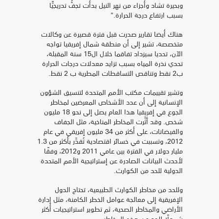
وبحيرة تشاد وأجزاء من نهر النيل بدأت تجفُّ تدريجيًّا
بسبب ارتفاع درجة الحرارة."
هناك أيضا تقارير صدرت قبل فترة قصيرة عن وكالات
متخصصة، تشير إلى أن منطقة شمال إفريقيا تواجه
الآن، تحديا سيزداد تفاقما خلال ال15 سنة المقبلة،
تحدي نذرة المياه بسبب تزايد معدلات درجات الحرارة
ب2 نقط وتناقص التساقطات المطرية ب 2 نقط.
وتشير تقييمات مكتب الأمم المتحدة لتنسيق الشؤون
الإنسانية إلى أن عدد الأشخاص المعرضين لمخاطر
الجوع في إفريقيا هذا العام يصل إلى نحو 18 مليون
شخص. وقد أثَّرت المخاطر المناخية، مثل الجفاف
والفيضانات، على أكثر من 34 مليون إفريقي في عام
2012، وتسببت في خسائر اقتصادية تُقدَّر بأكثر من 1.3
مليار دولار في الفترة بين عامي 2011 و2012، وفقًا
لأحدث البيانات الصادرة عن إستراتيجية الأمم المتحدة
الدولية للحد من الكوارث.
وللحد من مخاطر الكوارث الطبيعية، تحتاج الدول
الإفريقية إلى معالجة عوامل الخطر الكامنة، مثل إدارة
الأراضي والمخاطر الصحية، ثم تطوير استراتيجيات أكثر
شمولًا للحد من هذه المخاطر.