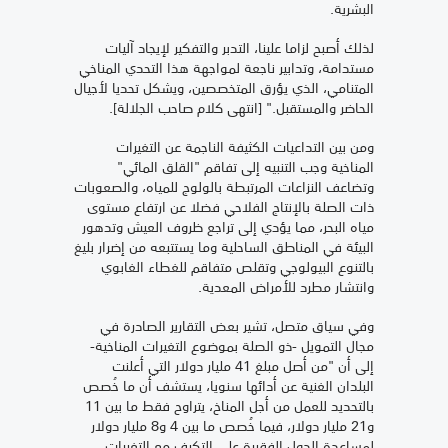
البشرية.
لذلك أصبح لزاما علينا، التدبر والتفكير لإيجاد آليات
مستدامة، وتدابير ناجعة لمواجهة هذا التحدي المناخي
المتنامي، الذي يؤرق المتخصصين، ويشكل تحديا لأجيال
الحاضر والمستقبل." [انتهى كلام صاحب الجلالة].
ومن بين التداعيات الكثيفة الناجمة عن التغيرات
المناخية وجب التنبيه إلى تفاقم "القلق المائي"
وتضاعف النزاعات المرتبطة بالولوج للمياه، والصعوبات
ذات الصلة بالإنتاج الفلاحي فضلا عن ارتفاع مستوى
مياه البحر، مما يؤدي إلى تراجع ظروف العيش وتدهور
البيئة في المناطق الساحلية وما يستتبعه من إضرار بليغ
بالتنوع البيولوجي وتقلص متفاقم للغطاء الغابوي
وانتشار مطرد للأمراض المعدية.
وفي سياق متصل، تشير بعض التقارير الصادرة في
مجال التمويل -ذو الصلة بموضوع التغيرات المناخية-
إلى أن "من أصل مبلغ 41 مليار دولار التي أعلنت
البلدان الغنية عن أدائها سنويا، يستشف أن ما خُصص
بالتحديد للعمل من أجل المناخ، يتراوح فقط ما بين 11
و21 مليار دولار، فيما خُصص ما بين 4 و8 مليار دولار
لمساعدة الدول الفقيرة على التكيف مع التغيرات