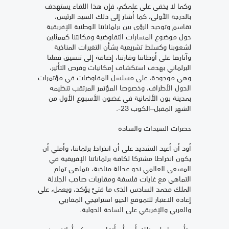
وكما لا يخفى على علمكم، فإن هذا اللقاء يستهدف
بالدرجة الأولى، كما أشار إلى ذلك السيد الرئيس،
تقاسم وتوحيد الرؤى بين برلماناتنا الوطنية الإفريقية
حول موضوع المسارات التفاوضية ومكانتنا كممثلين
لشعوبنا وكسلط تشريعية بشأن التغيرات المناخية
وآثارها على أوطاننا وقارتنا، إضافة إلى تنسيق فعلنا
البرلماني بهدف استكشاف إمكانيات وفرص التأثير،
وهي موجودة، على مسلسل المفاوضات في مؤتمرات
الدول الأطراف، وخصوصا المؤتمر المرتقب تنظيمه
بمدينة بون الألمانية في غضون الأسبوع الأول من
الشهر المقبل–الكوب 23-.
حضرات السيدات والسادة
أود أن أعيد التشديد على أن انخراط برلماننا، وأملي أن
يكون انخراطا مشتركا لكافة برلماناتنا الإفريقية في
المسعى العالمي نحو عدالة مناخية، يتماهى تمام
التماهي مع غايات فلسفة ومقاربات صاحب الجلالة
الملك محمد السادس الذي ما فتئ يؤكد، ويعمل، على
إعادة الاعتبار للتموقع الجيو استراتيجي المغاربي
والعربي والإفريقي على الساحة الدولية.
وتأسيسا على ذلك أريد أن أتقاسم معكم أولا: بعض