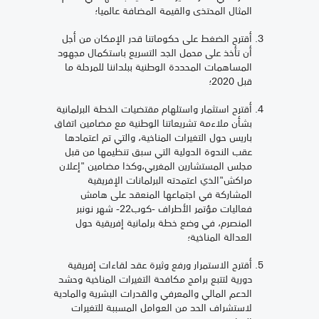
المثال المحتذى والقيمة المضافة عالميا؛
أقترح الضغط على حكوماتنا قدر الإمكان من أجل
أن تأخذ على محمل الجد التسريع باستكمال مجهود
المساهمات المحددة الوطنية ببلداننا للمرحلة ما
قبل 2020؛
أقترح استثمار واستلهام مقتضيات الخطة البرلمانية
بشأن ملاءمة تشريعاتنا الوطنية مع مضامين اتفاق
باريس حول التغيرات المناخية، والتي تم اعتمادها
عقب الندوة الدولية التي سبق تنظيمها من قبل
مجلس المستشارين المغربي،وكذا مضامين "إعلان
مراكش"الذي اعتمدته البرلمانات الإفريقية
المشاركة في اجتماعها المنعقد على هامش
فعاليات مؤتمر الأطراف -كوب22- شهر نونبر
المنصرم، في وضع خطة برلمانية إفريقية حول
العدالة المناخية؛
أقترح الاستمرار ورفع وثيرة عقد لقاءات إفريقية
دورية لتتبع برامج مكافحة التغيرات المناخية وحشد
الدعم المالي والمعرفي والقدرات البشرية والمادية
لاستشراف الحد من العوامل المسببة للتغيرات