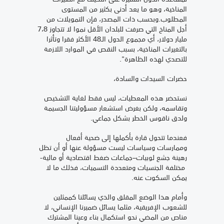
المناخية، وهو ما يعد أدنى بكثير من المستوى
المطلوب.وبحسب ذات المصدر، فإن التمويلات من
أجل المناخ التي صرفت للبلدان الأقل نموا لا تتجاوز 7،8
مليار دولار، أي مجموع الدول الـ48 الأكثر فقرا وتأثرا
بالتغيرات المناخية، بسبب النقص في الموارد اللازمة
للتصدي لهذه الظاهرة".
حضرات السيدات والسادة،
نستحضر هذه المعطيات، ليس فقط لغاية التشخيص
وتقاسمه، ولكن بغرض استشعار مسؤوليتنا الجسيمة
ولدق ناقوس الخطر بشكل جماعي.
فعندما تتحول قارة بأكملها إلى ضحية أفعال
وممارسات وسياسات ليست مسؤولة عنها أو أن تظل
رهينة جشع لوبيات–جماعات ضغط اقتصادية أو مالية-
مختلفة الجنسيات ومتعددة التسميات، فذلك ما لا
يمكن السكوت عنه.
وأمام هذا الوضع المقلق والذي يسائلنا كممثلين
للشعوب الإفريقية، مثلما يسائل ضميرنا الإنساني، لا
مناص من المضي نحو استكمال بناء وعينا المشترك