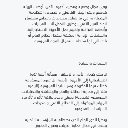
وفي مجال وضعية وتنظيم أجهزة الأمن، أوصت الهيئة
بتوضيح ونشر الإطار القانوني والنصوص التنظيمية
المتصلة به في ما يتعلق بصلاحيات وتنظيم مسلسل
اتخاذ القرار الأمني, وطرق التدخل أثناء العمليات
وأنظمة المراقبة وتقييم عمل الأجهزة الاستخباراتية،
والسلطات الإدارية المكلفة بحفظ النظام العام أو
تلك التي لها سلطة استعمال القوة العمومية.
السيدات والسادة
لا يعتبر ضمان الأمن والاستقرار مسألة أمنية تؤول
اختصاصاتها إلى الأجهزة الأمنية، بل تعود المسؤولية
كذلك فيها للحكومة وسياساتها العمومية (الرامية
مثلا إلى محاربة البطالة والفقر والهشاشة والاختلالات
السوسيو-اقتصادية) بمعنى وجود علاقة تأثير و تأثر بين
المهام الموكولة إلى القطاع الأمني و مخرجات
السياسات العمومية.
ونظرا للدور الهام الذي تضطلع به المؤسسة الأمنية
ببلادنا في مجال حماية الحريات وصون الحقوق