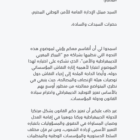
السيد ممثل الإدارة العامة للأمن الوطني المحترم،
حضرات السيدات والسادة،
اسمحوا لي أن أتقاسم معكم رؤيتي لموضوع هذه
الندوة التي ننظمها بشراكة مع "المركز المغربي
للديمقراطية والأمن"، الذي نشكره على اختياره لهذا
الموضوع اعتبارا لأهمية إثارة النقاش المؤسساتي
حوله، وأيضا الحاجة الملحة إلى إحياء النقاش حول
توصيات هيئة الإنصاف والمصالحة، حيث ينبغي في
نظري المتواضع معالجته من منظور أوسع يهم
بالأساس تعزيز التوطيد الديمقراطي واحترام سيادة
القانون ودولة المؤسسات.
غير خاف عليكم أن تعزيز حكم القانون يشكل مرتكزا
للدولة الديمقراطية وركنا جوهريا في إقامة العدل
وضمان المساواة في الحقوق والمسؤوليات باعتباره
التعبير الأسمى لإرادة الشعوب، ومن تم فإن مختلف
السلط الدستورية والمؤسسات الوطنية والمنظمات