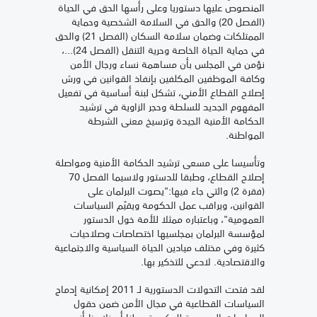
المنصوص عليها دستوريا وعلى رأسها الحق في الحياة
(الفصل 20) والحق في السلامة الشخصية وحماية
الممتلكات وضمان سلامة السكان (الفصل 21) والحق
في حماية الحياة الخاصة وحرية التنقل (الفصل 24)...،
نؤمن في المجلس بأن مساهمة نساء ورجال الأمن
وكافة الموظفين المكلفين بإنفاذ القوانين في ورش
إصلاح القطاع الأمني، تشكل لبنة أساسية في تفعيل
المفهوم الجديد للسلطة وحجر الزاوية في ترشيد
الحكامة الأمنية الجيدة وترسيخ معنى الشرطة
المواطنة.
وتأسيسا على مسعى ترشيد الحكامة الأمنية ومواصلة
إصلاح القطاع، وطبقا للدستور ولاسيما الفصل 70
(فقرة 2) والتي جاء فيها:"يصوت البرلمان على
القوانين، ويراقب عمل الحكومة ويقيّم السياسات
العمومية"، وباعتباره ممثلا للأمة خول الدستور
لمؤسسة البرلمان بمجلسيها اختصاصات وصلاحيات
كثيرة وفي مختلف ميادين الحياة السياسية والاجتماعية
والاقتصادية. لادعي للتذكير بها.
لقد فتحت التحولات الدستورية لـ 2011 إمكانية إدماج
السياسات القطاعية في مجال الأمن ضمن حقول
السياسات العمومية للحكومة، ولنا أن نلاحظ أنه