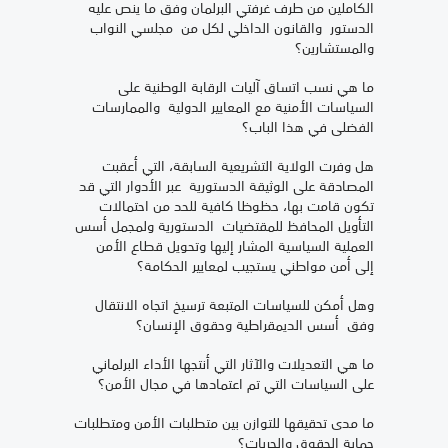
الكاملين من طرف غرفتي البرلمان وفق ما ينص عليه
الدستور والقانون الداخلي لكل من مجلسي النواب
والمستشارين؟
ما هي نسب اتساق آليات الرقابة الوطنية على
السياسات الأمنية مع المعايير الدولية والممارسات
الفضلى في هذا الباب؟
هل وفرت الولاية التشريعية السابقة، التي أعقبت
المصادقة على الوثيقة الدستورية عبر الأدوار التي قد
تكون قامت بها، حظوظا كافية للحد من احتمالات
التأويل المحافظ للمقتضيات الدستورية ولمجمل أسس
العملية السياسية المشار إليها وتحويل قطاع الأمن
إلى أمن مواطني يستجيب لمعايير الحكامة؟
وهل أمكن للسياسات المتبعة ترسيخ اتجاه الانتقال
وفق أسس الديمقراطية وحقوق الإنسان؟
ما هي التعديلات والآثار التي أنتجها الأداء البرلماني
على السياسات التي تم اعتمادها في مجال الأمن؟
ما مدى تحقيقها للتوازن بين متطلبات الأمن ومتطلبات
حماية الحقوق والحريات؟