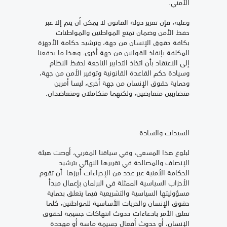
الأمني.
وعليه، فإن تعزيز دولة القانون لا يمكن أن يتم إلا عبر
حفظ الأمن وضمان تمتع المواطنين والمواطنات
بكافة حقوق الإنسان من جهة، وترشيد حكامة الأجهزة
المكلفة بإنفاذ القوانين من جهة أخرى. وهذا ما يدفعنا
إلى الاعتقاد بأن اتخاذ التدابير الناجعة لحفظ النظام
وسيادة حكم القاعدة القانونية وتوفير الأمن من جهة،
وحماية حقوق الإنسان من جهة أخرى، ليسا أمرين
متضاربين متعارضين، ولكنهما متكاملان ومتعاضدان.
السيدات والسادة
لبلوغ هذا المسعى، وفي سياقنا المغربي، أوصت هيئة
الإنصاف والمصالحة في تقريرها النهائي بترشيد
الحكامة الأمنية عبر عدد من الإجراءات أبرزها أن تقوم
الأحزاب السياسية الممثلة في البرلمان بإعمال مبدأ
مسؤوليتها السياسية والتشريعية فيما يتعلق بحماية
حقوق الإنسان والحريات الأساسية للمواطنين، كلما
تعلق الأمر بادعاءات حدوث انتهاكات جسيمة لحقوق
الإنسان، أو حدوث أفعال جسيمة ماسة أو مهددة