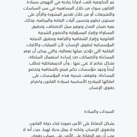
غير الحكومية تلعب أدوارا ريادية في النهوض بسيادة
القانون سواء من خلال المساهمة في سن السياسات
والتشريعات أو من خلال تقديم المشورة والرأي على
مستوى تطوير وتحسين آليات الرقابة والمراقبة، وذلك
بغية ضمان العدل وتوفير سبل الانتصاف، وتحقيق
المساواة وإقرار المسؤولية والخضوع للشرعية
القانونية وإقرار الشفافية والنزاهة وتحقيق الحماية
المؤسساتية لحقوق الإنسان؛ لأن العمليات والآليات
الرقابية التي تؤدي عملها بفعالية، والتي يمكن أن توفر
المساءلة والضمانات ضد إساءة استعمال السلطة،
تشكل عناصر لا غنى عنها ، وأن الديمقراطية تتطلب
أيضاً وجود مؤسسات حكم تتمتع بالشفافية وتخضع
للمساءلة. وتتوقف شرعية هذه المؤسسات على
امتثالها للمبادئ الأساسية لسيادة القانون واحترام
حقوق الإنسان.
السيدات والسادة
يشكل الحفاظ على الأمن ضرورة لبناء دولة القانون
ولحقوق الإنسان، ولكنه لا يمثل بديلا لهما، حيث أنه لا
يجب أن يتم الحفاظ على الأمن على حساب حقوق