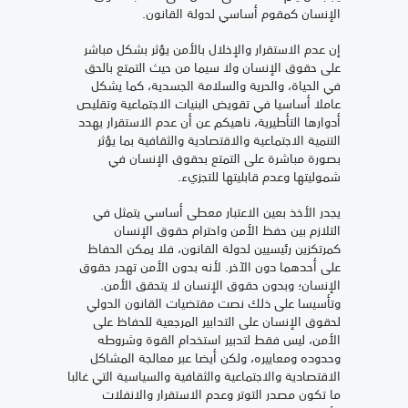
الإنسان كمقوم أساسي لدولة القانون.
إن عدم الاستقرار والإخلال بالأمن يؤثر بشكل مباشر
على حقوق الإنسان ولا سيما من حيث التمتع بالحق
في الحياة، والحرية والسلامة الجسدية، كما يشكل
عاملا أساسيا في تقويض البنيات الاجتماعية وتقليص
أدوارها التأطيرية، ناهيكم عن أن عدم الاستقرار يهدد
التنمية الاجتماعية والاقتصادية والثقافية بما يؤثر
بصورة مباشرة على التمتع بحقوق الإنسان في
شموليتها وعدم قابليتها للتجزيء.
يجدر الأخذ بعين الاعتبار معطى أساسي يتمثل في
التلازم بين حفظ الأمن واحترام حقوق الإنسان
كمرتكزين رئيسيين لدولة القانون، فلا يمكن الحفاظ
على أحدهما دون الآخر. لأنه بدون الأمن تهدر حقوق
الإنسان؛ وبدون حقوق الإنسان لا يتحقق الأمن.
وتأسيسا على ذلك نصت مقتضيات القانون الدولي
لحقوق الإنسان على التدابير المرجعية للحفاظ على
الأمن، ليس فقط لتدبير استخدام القوة وشروطه
وحدوده ومعاييره، ولكن أيضا عبر معالجة المشاكل
الاقتصادية والاجتماعية والثقافية والسياسية التي غالبا
ما تكون مصدر التوتر وعدم الاستقرار والانفلات