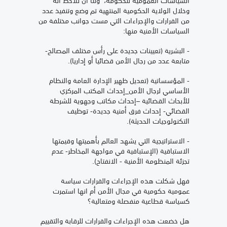
وخلال الولاية الحكومية المنتهية تم وضع وتنفيذ عدد
من القرارات والإجراءات التي مست جوانب مختلفة من
السياسات الأمنية منها:
- البشرية (تعيينات جديدة على رأس مختلف المصالح-
متابعة عدد من رجال الأمن قضائيا أو إداريا).
- المؤسساتية (تعديل ظهير الإدارة العامة والنظام
الأساسي لرجال الأمن_إحداث المكتب المركزي
للأبحاث القضائية –إحداث مكاتب وجهوية للشرطة
القضائي- إحداث فرق أمنية جديدة- توظيف
التكنولوجيات الحديثة).
- الاستراتيجية التي يشهد العالم بأهميتها وقيمتها
الاستباقية (الإستباقية في مواجهة المخاطر- عدم
تجزئة المنظومة الأمنية - الانفتاح).
فهل شكلت هذه الإجراءات والقرارات سياسة
عمومية حكومية في مجال الأمن أم انها استمرت
كسياسة قطاعية منفصلة ومتعالية؟
هل خضعت هذه الإجراءات والقرارات للرقابة والتقييم