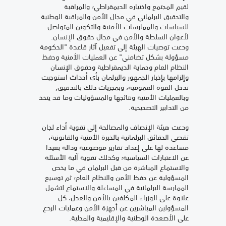
لقيم المجتمع واختياره الديمقراطي؛ والمراقبة
والتحقيق البرلماني في مجال الأمن والمراقبة الوطنية
للسياسات والممارسات الأمنية والتكوين المتواصل
لأعوان السلطة والأمن في مجال حقوق الإنسان.
ودعت توصيات الهيئة إلى تفعيل آثار قاعدة "الحكومة
مسؤولة بشكل تضامني" عن العمليات الأمنية وحفظ
النظام العام وحماية الديمقراطية وحقوق الإنسان
وإلزامها بإخبار الجمهور والبرلمان بأي أحداث استوجبت
تدخل القوة العمومية، وبمجريات ذلك بالتدقيق,
وبالعمليات الأمنية ونتائجها والمسؤوليات وما قد يتخذ
من التدابير التصحيحية.
ودعت هيئة الإنصاف والمصالحة إلى تقوية أداء لجان
تقصي الحقائق البرلمانية بالخبرة الأمنية والقانونية،
مساعدة لها على إعداد تقارير موضوعية ودالة بعيدا
عن الاعتبارات السياسية؛ وكذلك تقوية آلية الأسئلة
والاستماع المباشرة من قبل البرلمان في ما يخص
المسؤولية عن حفظ الأمن والنظام العام؛ ثم توسيع
الممارسة البرلمانية في المساءلة والاستماع لتشمل
علاوة على الوزراء المكلفين بالأمن والعدل، كل
المسؤولين المباشرين عن أجهزة الأمن وعمليات الردع
على الأصعدة الوطنية والإقليمية والمحلية.