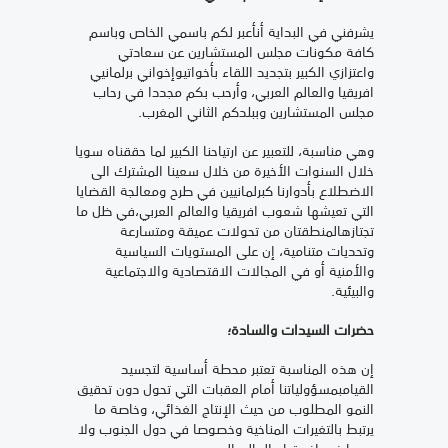
يشرفني في البداية أنأعبر لكم باسمي الخاص وباسم
كافة مكونات مجلس المستشارين عن سعادتي
واعتزازي الكبير بتجديد اللقاء بأخواتيوإخواني برلمانيي
افريقيا والعالم العربي، وأرحب بكم مجددا في رحاب
مجلس المستشارين وببلدكم الثاني المغرب.
وهي مناسبة، للتعبير عن ارتياحنا الكبير لما حققناه سويا
خلال السنوات الأخيرة من خلال سعينا المشترك الى
الاضطلاع بأدوارنا كبرلمانيين في طرح ومعالجة القضايا
التي تعيشها شعوب افريقيا والعالم العربي،في ظل ما
تجتازهالمنطقتان من تحولات عميقة ومتسارعة
وتحديات متنامية، إن على المستويات السياسية
والأمنية أو في المجالات الاقتصادية والاجتماعية
والبيئية.
حضرات السيدات والسادة؛
إن هذه المناسبة تعتبر محطة أساسية لتجسيد
القيامبمسؤولياتنا أمام العقبات التي تحول دون تحقيق
النمو المطلوب من حيث الإنتاج الغذائي، وخاصة ما
يرتبط بالتغيرات المناخية وخصوصا في دول الجنوب ولا
سيما في إفريقيا والعالم العربي.