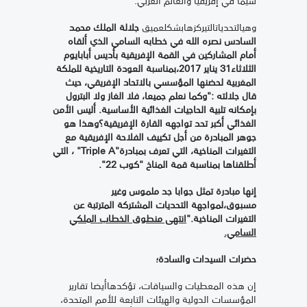
وهيالتحدياتالتيركزهابشكلعميق
جلالة الملك محمد
السادس نصره الله في خطابه السامي الذي
ألقاه
أمام المشاركين في القمة الإفريقية بأديس أبابا
يوم
الثلاثاء31 يناير 2017،
بمناسبة العودة التاريخية للملكة
المغربية لحضنها المؤسسي بالاتحاد الإفريقي، حيث
قال جلالته :
"وكما نعلم جميعا، فلا الغاز ولا البترول
بإمكانه تلبية الحاجيات الغذائية الأساسية. أليس الأمن
الغذائي أكبر تحد تواجهه القارة الإفريقية؟وهذا هو
جوهر المبادرة من أجل تكييف الفلاحة الإفريقية مع
التغيرات المناخية، التي تعرف بمبادرة
"Triple A"
، التي
أطلقناها بمناسبة قمة المناخ "كوب 22".
إنها مبادرة تمثل جوابا جد ملموس وغير
مسبوق،لمواجهة التحديات المشتركة المترتبة عن
التغيرات المناخية
.
"
انتهى منطوق الخطاب الملكي
السامي.
حضرات السيدات والسادة؛
إن هذه المعطيات والسياقات، تؤكدهاأيضا تقارير
المؤسسات الدولية والهيئات التابعة للأمم المتحدة،