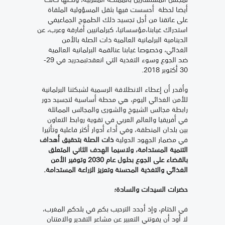
أيضا لحظة أحسست فيها بثقل المسؤولية الملقاة
على عاتقنا من أجل تجسيد ذلك الطموح الجماعيفي
استدراك غيابنا،مؤسساتيا، كبرلمانيين أفارقة وعرب، عن
الدينامية البرلمانية العالمية ذات الصلة بالأمن
الغذائي، وخصوصا غيابنا عنالقمة البرلمانية العالمية
ضد الجوع وسوء التغذية التي انعقدتبمدريد في 29-
30 أكتوبر 2018.
وأقدر أن إعطاء الانطلاقة الرسمية لشبكتنا البرلمانية
للأمن الغذائي اليوم، هي محطة أساسية لتجسيد دور
رابطة مجالس الشيوخ والشورى والمجالس المماثلة
في أفريقيا والعالم العربي في تقوية روابط التعاون
بين بلدان المنطقة، وفي أداء أدوار أكثر فاعلية وتأثيرا
في مضمار الجهود الدولية
ذات الصلة بتحقيق أهداف
التنمية المستدامة، ولاسيما الهدف الثاني المتعلق
بالقضاء على الجوع بحلول عام 2030 وتوفير الأمن
الغذائي والتغذية المحسنة وتعزيز الزراعة المستدامة.
حضرات السيدات والسادة؛
في الختام، وإذ أجدد الترحيب بكم في بلدكم المغرب،
لا أود أن يفوتني التعبير عن مشاعر التقدير والامتنان