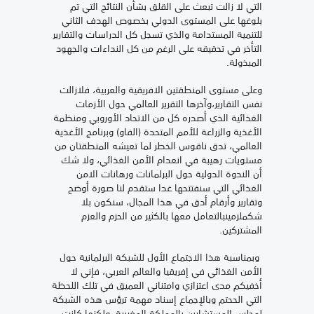
التي لا زالت تبعث على القلق بشأن النتائج التي تم
بلوغها على المستوى الدولي بخصوص الهدف الثاني
للتنمية المستدامة والذي تسجل كل الدراسات والتقارير
التأخر في تحقيقه على الرغم من كل النداءات والجهود
المبذولة.
وعلى مستوى المنطقتين الافريقية والعربية، فلازالت
نفس التقارير،وآخرها التقرير العالمي حول الأزمات
الغذائية الذي أصدره كل من الاتحاد الأوروبي ومنظمة
الأغذية والزراعة للأمم المتحدة (الفاو) وبرنامج الأغذية
العالمي، تدق ناقوس الخطر لما تعيشه المنطقتان من
مستويات رهيبة في انعدام الأمن الغذائي، ولا شك
أن الندوة الدولية حول البرلمانات ورهانات الامن
الغذائي التي سنفتتحها غدا ستقدم لنا صورة أوضح
وتقارير وأرقام أدق في هذا المجال، سنكون بلا
شكملزمينبالتعامل معها بالكثير من الحزم والعزم
المشتركين.
وبمناسبة هذا الاجتماع الأول للشبكة البرلمانية حول
الأمن الغذائي في إفريقيا والعالم العربي، فإني لا
أخفيكم مدى اعتزازي وامتناني العميق في تلك اللحظة
التي الححتم وبالإجماع إسناد مهمة ترؤس هذه الشبكة
لمجلس المستشارين بالمملكة المغربية، ولكنها كانت