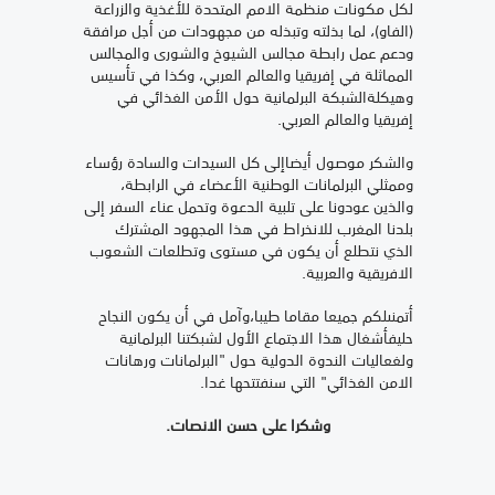
لكل مكونات منظمة الامم المتحدة للأغذية والزراعة
(الفاو)، لما بذلته وتبذله من مجهودات من أجل مرافقة
ودعم عمل رابطة مجالس الشيوخ والشورى والمجالس
المماثلة في إفريقيا والعالم العربي، وكذا في تأسيس
وهيكلةالشبكة البرلمانية حول الأمن الغذائي في
إفريقيا والعالم العربي.
والشكر موصول أيضاإلى كل السيدات والسادة رؤساء
وممثلي البرلمانات الوطنية الأعضاء في الرابطة،
والذين عودونا على تلبية الدعوة وتحمل عناء السفر إلى
بلدنا المغرب للانخراط في هذا المجهود المشترك
الذي نتطلع أن يكون في مستوى وتطلعات الشعوب
الافريقية والعربية.
أتمنىلكم جميعا مقاما طيبا،وآمل في أن يكون النجاح
حليفأشغال هذا الاجتماع الأول لشبكتنا البرلمانية
ولغعاليات الندوة الدولية حول "البرلمانات ورهانات
الامن الغذائي" التي سنفتتحها غدا.
وشكرا على حسن الانصات.