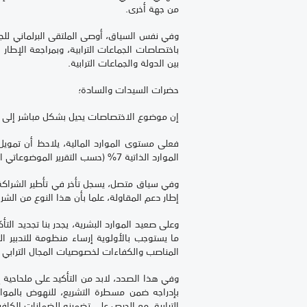
من جهة أخرى.
وفي نفس السياق، أوصى الملتقى البرلماني للجها
باختصاصات الجماعات الترابية، وبمراجعة الإطار 
بين الدولة والجماعات الترابية.
حضرات السيدات والسادة؛
إن موضوع الاختصاصات يحيل بشكل مباشر إلى إشكا
الموارد الذاتية 7% (حسب التقرير الموضوعاتي الصادر عن المجلس الأعلى للحسابات خلال شهر أكتوبر من السنة المنصرمة).
إطار دعم المقاولة، علما بأن هذا النوع من الشر
وعلى صعيد الموارد البشرية، يجدر بنا تجديد ال
ما يستوجب بالأولوية إرساء منظومة للتدبير الت
المناصب والكفاءات لخصوصيات المجال الترابي ل
وفي هذا الصدد، لابد من التأكيد على ملحاحية 
بإدراجه ضمن مسطرة التشريع، للنهوض بالموارد
الترابية، مع الحرص على تضمينه للضمانات الكا