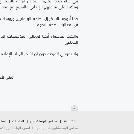
في ختام هذه الكلمة، أريد أن اتوجه بالشكر 
ومكتبا، على تفاعلهم الإيجابي والسريع مع مباد
كما أتوجه بالشكر إلى كافة البرلمانيين ورؤساء 
في فعاليات هذه الندوة.
والشكر موصول أيضا لممثلي المؤسسات الدستوري
الجماعي.
ولا تفوتني الفرصة دون أن أشكر المنابر الإعلا
أتمنى لأ
الرئيسية
مجلس المستشارين
الجلسات
استق
مجلس المستشارين شارع محمد الخامس، الرباط، المملكة المغربية.  2026