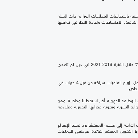
تعلقة باختصاصات القطاعات الوزارية ذات الصلة
لق بتدقيق الاختصاصات وإعادة النظر في توزيعها
فعلى مستوى الموارد المالية، يلاحظ أن تمويل الجهوية يعتمد بشكل أساسي على الموارد المرصودة من الدولة بما يناهز 93% خلال الفترة 2018-2021 في حين لم تتعدى
وفي سياق متصل، يسجل تأخر في تأطير الشراكة مع القطاع الخاص، حيث اقتصرت حصيلة الشراكات بين الجهات والقطاع الخاص على إبرام اتفاقيات شراكة من قبل 4 جهات في
لخاص.
 الوظيفة الجهوية أكثر استقطابا وجاذبية. وهو
رد البشرية وتقوية قدراتها التدبيرية وملاءمة
 الترابية إلى مجلس المستشارين، قصد الإسراع
زيز التكوين المستمر لفائدة موظفي الجماعات