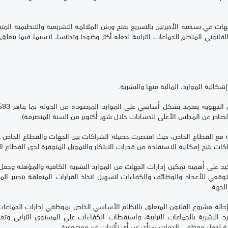
ت في نسختيه الأخيرتين بالتسريع بفتح ورش الملائمة التشريعية والتنظيمية الم
القانوني المنظم للجماعات الترابية لجعله أكثر وضوحا وتجانسا، لاسيما فيما يتع
لية الموارد، المالية منها والبشرية.
اكات يتيح إمكانية الاستفادة من قدرات الابتكار والتمويل المتوفرة لدى القطاع ا
تأكيد على أهمية تمكين إدارات الجهات من الموارد البشرية الكافية والمؤهلة وجعل
وقعي للأعداد والوظائف والكفاءات لتسهيل اتخاذ القرارات المتعلقة بتدبير الموا
لجهة.
إحالة مشروع القانون المتعلق بالنظام الأساسي الخاص بموظفي إدارات الجماعات
 البشرية بالجماعات الترابية، واستقطاب الكفاءات على المستوى الترابي وتع
فية لجعل موظفي الجهات بمنأى عن أي تأثيرات غير موضوعية.