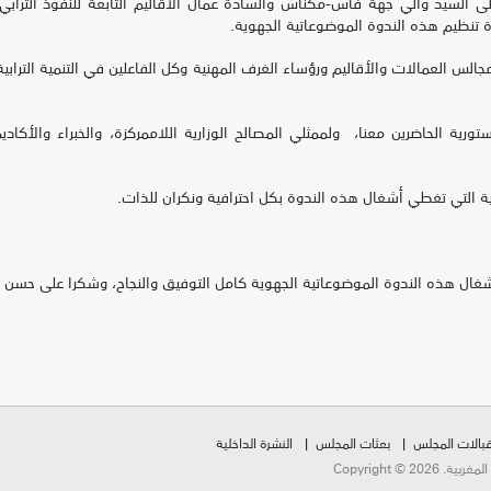
إلى السيد والي جهة فاس-مكناس والسادة عمال الأقاليم التابعة للنفوذ الترا
رة تنظيم هذه الندوة الموضوعاتية الجهوية.
مجالس العمالات والأقاليم ورؤساء الغرف المهنية وكل الفاعلين في التنمية الترابي
ة الحاضرين معنا، ولممثلي المصالح الوزارية اللاممركزة، والخبراء والأكاديم
مية التي تغطي أشغال هذه الندوة بكل احترافية ونكران للذات.
شغال هذه الندوة الموضوعاتية الجهوية كامل التوفيق والنجاح، وشكرا على حسن ا
بالات المجلس
بعثات المجلس
النشرة الداخلية
Copyright ©