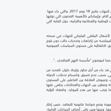
وهي مناسبة لكي نستحضر، بكل فخر واعتزاز، مضامين الرسالة الملكية الموجهة للمشاركين في فعاليات الملتقى البرلماني الثاني للجهات بتاريخ 16 نونبر 2017، والتي جاء فيها:
لتام، وإيمانكم بالأهمية القصوى التي نوليها
لوطنية والقطاعية والترابية، حول الغاية التي
 لأشغال الملتقى البرلماني للجهات في نسخته
الممارسة من إكراهات وتحديات حالت دون بلوغ
تحقيق الالتقائية على مستوى السياسات العمومية
، حصرا لموضوع "مأسسة النهج التعاقدي...".
د جاء من أجل تجاوز، وإيجاد حلول، للعديد من
ابي، بسبب عدم تنسيق وانسجام تدخلات الدولة
وي، وغموض العلاقة بين الفاعلين على المستوى
راكة وتعاون بين الجهات والقطاعات يطغى عليها
يترتب عنها من هدر للموارد، وافتقاد للرؤية
رورة وضع ضوابط قانونية للتعاقد، ضمن إطار
، وبينها وبين باقي أصناف الجماعات الترابية،