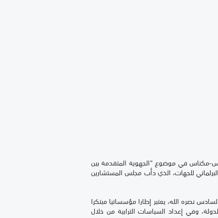
اس-مكناس في موضوع "الجهوية المتقدمة بين
البرلماني للجهات، الذي دأب مجلس المستشارين
سادس نصره الله، يعتبر إطارا مؤسساتيا مبتكرا
سياسة العامة للدولة، وفي إعداد السياسات الترابية من خلال