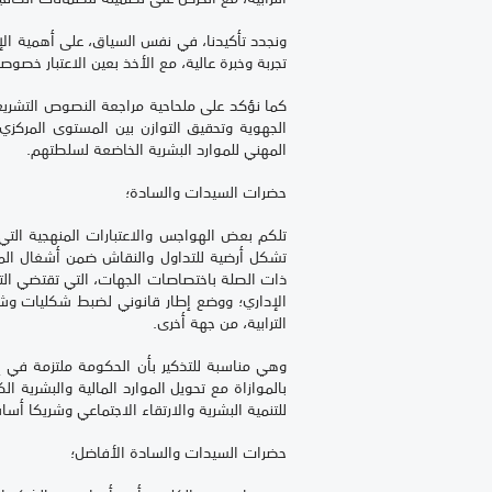
ونجدد تأكيدنا، في نفس السياق، على أهمية الإ
تجربة وخبرة عالية، مع الأخذ بعين الاعتبار خصوصيا
كما نؤكد على ملحاحية مراجعة النصوص التشريعية
الجهوية وتحقيق التوازن بين المستوى المركزي
المهني للموارد البشرية الخاضعة لسلطتهم.
حضرات السيدات والسادة؛
تلكم بعض الهواجس والاعتبارات المنهجية ال
تشكل أرضية للتداول والنقاش ضمن أشغال المل
ذات الصلة باختصاصات الجهات، التي تقتضي التتم
الإداري؛ ووضع إطار قانوني لضبط شكليات وشروط
الترابية، من جهة أخرى.
بالموازاة مع تحويل الموارد المالية والبشرية ا
للتنمية البشرية والارتقاء الاجتماعي وشريكا أساس
حضرات السيدات والسادة الأفاضل؛