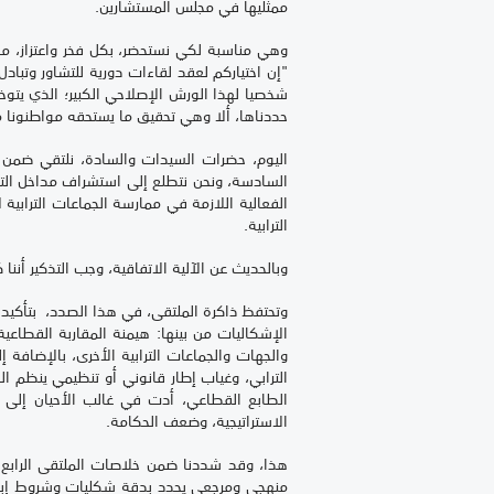
ممثليها في مجلس المستشارين.
"إن اختياركم لعقد لقاءات دورية للتشاور وتبا
شخصيا لهذا الورش الإصلاحي الكبير؛ الذي يتوخى
حددناها، ألا وهي تحقيق ما يستحقه مواطنونا 
اليوم، حضرات السيدات والسادة، نلتقي ضمن فع
السادسة، ونحن نتطلع إلى استشراف مداخل التغ
الفعالية اللازمة في ممارسة الجماعات الترابية 
الترابية.
وبالحديث عن الآلية الاتفاقية، وجب التذكير أنن
وتحتفظ ذاكرة الملتقى، في هذا الصدد، بتأكيد 
الإشكاليات من بينها: هيمنة المقاربة القطاع
والجهات والجماعات الترابية الأخرى، بالإضافة
الترابي، وغياب إطار قانوني أو تنظيمي ينظم ال
الطابع القطاعي، أدت في غالب الأحيان إلى جع
الاستراتيجية، وضعف الحكامة.
هذا، وقد شددنا ضمن خلاصات الملتقى الرابع 
منهجي ومرجعي يحدد بدقة شكليات وشروط إبرام وت