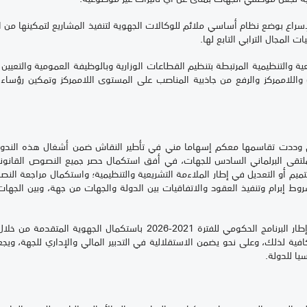
سراع بوضع نظام أساسي ملائم للوكالات الجهوية لتنفيذ المشاريع لتمكينها من 
ت المجال الترابي التابع لها.
 والتنظيمية المرتبطة بتنظيم القطاعات الوزارية وبالوظيفة العمومية والتعيين
 واللاممركز والرفع من جاذبية المناصب على المستوى اللاممركز وتمكين رؤساء ا
تي وددت تقاسمها معكم إسهاما مني في تأطير النقاش ضمن أشغال هذه الندوة
تقى البرلماني السادس للجهات، في أفق استكمال حصر جميع النصوص القانونية
يم أو التعديل في إطار الملاءمة التشريعية والتنظيمية؛ واستكمال مراجعة النصو
 إبرام وتنفيذ العقود والاتفاقيات بين الدولة والجهات من جهة، وبين الجهات ف
وهي مناسبة للتذكير بأن الحكومة ملتزمة في إطار البرنامج الحكومي للفترة
لكافية لذلك، وعلى نحو يضمن الاستقلالية في التدبير المالي والإداري للجهة، وي
يا للدولة.