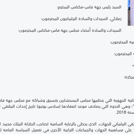
السيد رئيس جهة فاس-مكناس المحترم؛
زملائي، السيدات والسادة البرلمانيون المحترمون؛
السيدات والسادة أعضاء مجلس جهة فاس-مكناس المحترمون؛
ية المحترمون؛
المحترمون؛
؛
ركزة؛
اتية الجهوية التي ينظمها مجلس المستشارين بتنسيق وشراكة مع مجلس جهة ف
"؛ وهي الندوة التي يصادف موعد انعقادها (سادس يونيو) تاريخ إحداث الملتقى 
201.
ى البرلماني للجهات، الذي يحظى بالرعاية السامية لصاحب الجلالة الملك محمد ال
لتنزيل روح الدستور، الذي ينص في فصله 137 على مساهمة الجهات والجماعات الترابية الأخرى في تفعيل ال