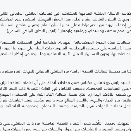
دل وجهات النظر والنقاش، بشأن تطور هذا الورش المهيكل، ليعكس بحق انخراطكم ا
 إضفاء المزيد من الديمقراطية على تدبير الشأن العام، وضمان تقاطع السياسات ا
من تقدم منصف ومستدام، ورفاهية وازدهار." (انتهى النطق الملكي السامي)
اليات هذه الندوة الموضوعاتية الجهوية، باعتبارها أولى المحطات التحضيرية
يير الأساسية على مستوى المنظومة القانونية ذات الصلة على ضوء ما أفرزته 
لاختصاصاتها، ودون الاستثمار الأمثل للآلية الاتفاقية وما تتيحه من إمكانيات ل
ا كنا قد خصصنا فعاليات النسخة الرابعة من الملتقى البرلماني للجهات، قبل سنتين
السيد رئيس جهة فاس-مكناس ضمن مداخلته آنذاك على أن اعتماد التعاقد الترابي ق
ية على السياسات العمومية، وضعف التكامل في الرؤية التنموية ذات البعد التر
 إلى ضعف اللاتركيز الإداري، الذي يعطل فعالية اتخاذ القرار على المستوى الجه
علاقة بين الدولة والجهة، واللجوء المبالغ فيه، والغير مؤطر، لعقد اتفاقيات ش
ل تدخلات الجهات تتميز بالظرفية، وضعف الاندماج، ومحدودية الالتقائية، وما 
للجهات، وجددنا التأكيد ضمن أشغال النسخة الخامسة من ذات الملتقى، على ض
نفيذ العقود والاتفاقيات بين الدولة والجهات من جهة، وبين الجهات فيما بينها