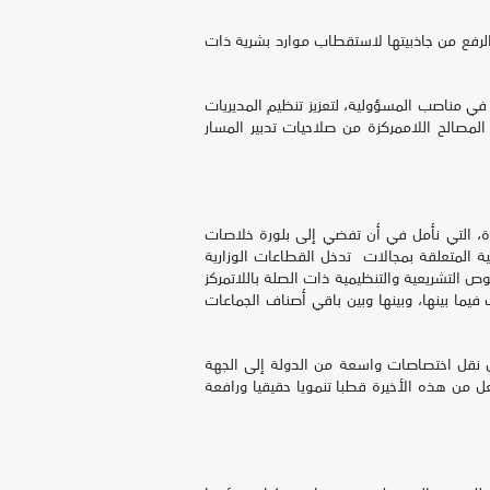
الرفع من جاذبيتها لاستقطاب موارد بشرية ذات
 في مناصب المسؤولية، لتعزيز تنظيم المديريات
لمصالح اللاممركزة من صلاحيات تدبير المسار
، التي نأمل في أن تفضي إلى بلورة خلاصات
 المتعلقة بمجالات تدخل القطاعات الوزارية
ص التشريعية والتنظيمية ذات الصلة باللاتمركز
يما بينها، وبينها وبين باقي أصناف الجماعات
 2021-2026 باستكمال الجهوية المتقدمة من خلال نقل اختصاصات واسعة من الدولة إلى الجهة
جعل من هذه الأخيرة قطبا تنمويا حقيقيا ورافعة