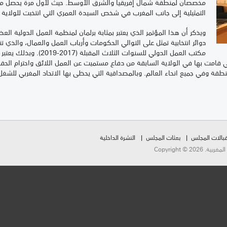
مخصصان لمنطقة شمال إفريقيا والشرق الأوسط. حيث لأول مرة يحصل ممثل
التمثيلية إلى جانب المغرب في شخص السيدة العمري التي انتخبت للولاية ال
ويذكر أن هذا المؤتمر الذي يعتبر بمثابة برلمان لمنظمة العمل الدولية ا
دوائر انتخابية تمثل على التوالي الحكومات وأرباب العمل والعمال، والذي ت
مكتب العمل الدولي للسنوات ال
التي قامت بها في الولاية السابقة من دفاع مستميت عن العمل اللائق واحترام الح
منطقة وفي جميع انحاء العالم. وبالمصداقية التي يحظى بها الاتحاد المغربي للش
بالات المجلس
بعثات المجلس
النشرة الداخلية
Copyright ©