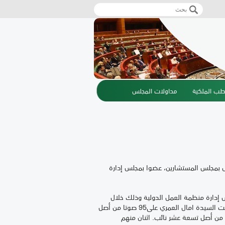
‏بحث ‏
استمارة البحث
طب الملكية
مداولات المجلس
غل بمجلس المستشارين، عضوا بمجلس إدارة
ي يوم الاثنين 12 يونيو، عضوا بمجلس إدارة منظمة العمل الدولية وذلك خلال
مؤتمرها 106 المنعقد بجنيف في الفترة من 05-16 يونيو 2017، حيث حصلت السيدة امال العمري على95 صوتا من أصل
ة من أصل تسعة عشر نائب. اثنان منهم