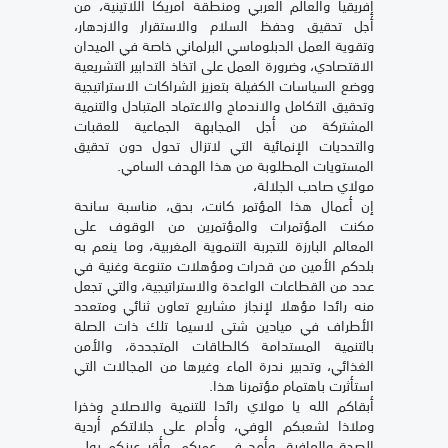
إفريقيا والعالم العربي ومنطقة أمريكا اللاتينية، من
أجل تحقيق وحفظ السلام والاستقرار والازدهار،
وتقوية العمل الدبلوماسي البرلماني خاصة في الميدان
الاقتصادي، وضرورة العمل على اتخاذ التدابير التشريعية
ووضع السياسات الكفيلة بتعزيز الشراكات الاستراتيجية
وتحقيق التكامل والاندماج والاعتماد المتبادل والتنمية
المشتركة من أجل المجابهة الجماعية للعقبات
والتحديات الإنمائية التي لاتزال تحول دون تحقيق
المستويات المطلوبة من هذا الهدف السامي.
مولاي صاحب الجلالة،
إن أعمال هذا المؤتمر كانت، بحق، مناسبة سانحة
مكنت المؤتمرات والمؤتمرين من الوقوف على
المعالم البارزة للتجربة التنموية المغربية، وما ينعم به
بلدكم الأمين من قدرات ومؤهلات متنوعة وغنية في
عدد من القطاعات الواعدة والاستراتيجية، والتي تجعل
منه رائدا مؤهلا لإنجاز مشاريع تعاون ثنائي ومتعدد
الأطراف في ميادين شتى لاسيما تلك ذات الصلة
بالتنمية المستدامة كالطاقات المتجددة، والأمن
الغذائي، وتدبير ندرة الماء وغيرها من المجالات التي
استأثرت باهتمام مؤتمرنا هذا.
أبقاكم الله يا مولاي رائدا للتنمية والاصلاح وذخرا
وملاذا لشعبكم الوفي، وأدام على جلالتكم أردية
الصحة والعافية، وأمد في عمركم، وأقر عينكم بولي