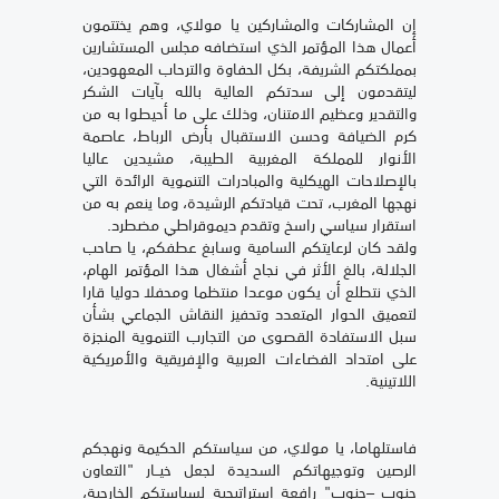
إن المشاركات والمشاركين يا مولاي، وهم يختتمون
أعمال هذا المؤتمر الذي استضافه مجلس المستشارين
بمملكتكم الشريفة، بكل الحفاوة والترحاب المعهودين،
ليتقدمون إلى سدتكم العالية بالله بآيات الشكر
والتقدير وعظيم الامتنان، وذلك على ما أحيطوا به من
كرم الضيافة وحسن الاستقبال بأرض الرباط، عاصمة
الأنوار للمملكة المغربية الطيبة، مشيدين عاليا
بالإصلاحات الهيكلية والمبادرات التنموية الرائدة التي
نهجها المغرب، تحت قيادتكم الرشيدة، وما ينعم به من
استقرار سياسي راسخ وتقدم ديموقراطي مضطرد.
ولقد كان لرعايتكم السامية وسابغ عطفكم، يا صاحب
الجلالة، بالغ الأثر في نجاح أشغال هذا المؤتمر الهام،
الذي نتطلع أن يكون موعدا منتظما ومحفلا دوليا قارا
لتعميق الحوار المتعدد وتحفيز النقاش الجماعي بشأن
سبل الاستفادة القصوى من التجارب التنموية المنجزة
على امتداد الفضاءات العربية والإفريقية والأمريكية
اللاتينية.
فاستلهاما، يا مولاي، من سياستكم الحكيمة ونهجكم
الرصين وتوجيهاتكم السديدة لجعل خيــار "التعاون
جنوب –جنوب" رافعة استراتيجية لسياستكم الخارجية،