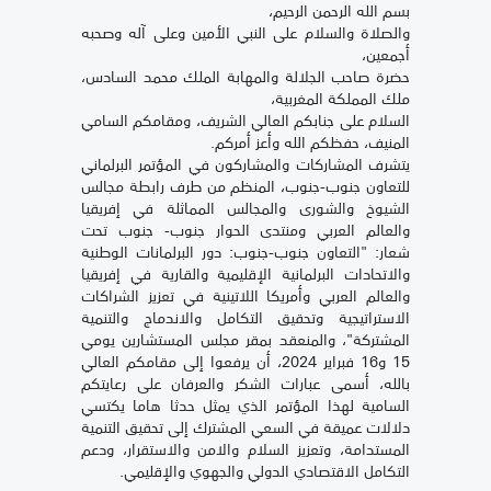
بسم الله الرحمن الرحيم،
والصلاة والسلام على النبي الأمين وعلى آله وصحبه
أجمعين،
حضرة صاحب الجلالة والمهابة الملك محمد السادس،
ملك المملكة المغربية،
السلام على جنابكم العالي الشريف، ومقامكم السامي
المنيف، حفظكم الله وأعز أمركم.
يتشرف المشاركات والمشاركون في المؤتمر البرلماني
للتعاون جنوب-جنوب، المنظم من طرف رابطة مجالس
الشيوخ والشورى والمجالس المماثلة في إفريقيا
والعالم العربي ومنتدى الحوار جنوب- جنوب تحت
شعار: "التعاون جنوب-جنوب: دور البرلمانات الوطنية
والاتحادات البرلمانية الإقليمية والقارية في إفريقيا
والعالم العربي وأمريكا اللاتينية في تعزيز الشراكات
الاستراتيجية وتحقيق التكامل والاندماج والتنمية
المشتركة"، والمنعقد بمقر مجلس المستشارين يومي
15 و16 فبراير 2024، أن يرفعوا إلى مقامكم العالي
بالله، أسمى عبارات الشكر والعرفان على رعايتكم
السامية لهذا المؤتمر الذي يمثل حدثا هاما يكتسي
دلالات عميقة في السعي المشترك إلى تحقيق التنمية
المستدامة، وتعزيز السلام والامن والاستقرار، ودعم
التكامل الاقتصادي الدولي والجهوي والإقليمي.