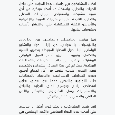
انكب المشاركون في جلسات هذا المؤتمر على تبادل
الخبرات والتجارب واستكشاف أفكار مبتكرة من أجل
تنمية مشتركة، واستعراض الممارسات الفضلى
والتجارب الناجحة على المستويات العربية والإفريقية
والأمريكو لاتينية للاستفادة منها والاعتبار بأسباب
ومقومات نجاحها.
كما مكنت المناقشات والتفاعلات بين المؤتمرين
والمؤتمرات، يا مولاي، من إثراء الحوار والتشاور
البرلماني البناء حول القضايا المرتبطة بتحقيق التنمية
والتكامل وتمهيد الطريق أمام العمل البرلماني
المشترك المنشود إلى جانب الحكومات والقطاعات
المختصة، حيث تم في هذا السياق استعراض وتشخيص
فرص التعاون جنوب- جنوب من أجل اندماج أوسع،
وتعزيز الشراكات الاستراتيجية والارتقاء بالقطاعات
ذات الأولوية والمضي قدما نحو تحقيق تعاون
اقتصادي راسخ وتوسيع آفاق التجارة والتبادل
والاستثمارات ونقل التكنولوجيا والابتكار والأمن
الطاقي والصحي والغذائي والمائي.
لقد شدد المشاركات والمشاركون أيضا، يا مولاي،
على أهمية تعزيز الحوار السياسي والأمن الإقليمي في