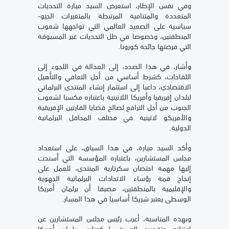
وفي نفس الإطار، استعرض السيد ميارة التحديات
المتعددة والمتنامية المرتبطة بالمتغيرات الجيو-
سياسية على الصعيد العالمي التي تواجهها شعوب
المنطقتين، وخصوصا في ظل التحديات غير المسبوقة
التي فرضتها جائحة كورونا.
وأشار، في هذا الصدد، إلى العدالة في اللجوء إلى
اللقاحات، كشرط أساسي من أجل التعافي والتأهيل
الاقتصادي، داعيا إلى استثمار إنشاء المنتدى البرلماني
لبلدان إفريقيا وأمريكا اللاتينية باعتباره مكسبا لشعوب
الجنوب من أجل الترافع لصالح قضايا القارتين الإفريقية
والأمريكو لاتينية في مختلف المحافل البرلمانية
الدولية.
وأكد السيد ميارة، في هذا السياق، على استعداد
مجلس المستشارين، باعتباره المؤسسة التي أسندت
إليها مهمة احتضان سكرتارية المنتدى، للعمل على
إنجاح قمة رؤساء الاتحادات البرلمانية الجهوية
والإقليمية بالمنطقتين، مضيفا أن برلمان أمريكا
الوسطى يعتبر شريكا أساسيا في هذا المسار.
وبهذه المناسبة، أعرب رئيس مجلس المستشارين عن
امتنانه وتقديره العميق لمكونات برلمان أمريكا