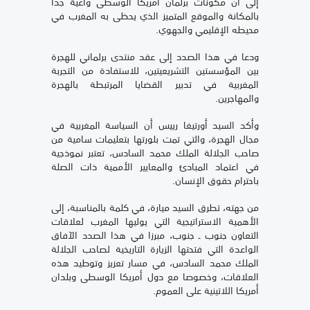
إلى أن مكونات برلمان أمريكا الوسطى واعية جدا
بالمكانة والموقع المتميز الذي يحظى به المغرب في
محيطه الإقليمي والجهوي.
ودعا في هذا الصدد إلى عقد منتدى برلماني للهجرة
بين المؤسستين التشريعيتين، للاستفادة من التجربة
المغربية في تدبير القضايا المرتبطة بالهجرة
والمهاجرين.
وأكد السيد أورتيغا رييس أن السياسة المغربية في
مجال الهجرة، والتي تمت بلورتها بتعليمات سامية من
صاحب الجلالة الملك محمد السادس، تعتبر نموذجية
في اعتماد المبادئ والمعايير الأممية ذات الصلة
باحترام حقوق الإنسان.
من جهته، تطرق السيد ميارة، في كلمة بالمناسبة، إلى
الأهمية الاستراتيجية التي يوليها المغرب لعلاقات
التعاون جنوب ـ جنوب، مبرزا في هذا الصدد الآفاق
الواعدة التي فتحتها الزيارة التاريخية لصاحب الجلالة
الملك محمد السادس، في مسار تعزيز وتوطيد هذه
العلاقات، وخصوصا مع دول أمريكا الوسطى وبلدان
أمريكا اللاتينية على العموم.