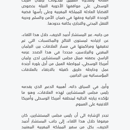
الوسطى على مواقفها الأخوية النبيلة بخصوص
القضايا العادلة للمملكة المغربية وعلى رأسها قضية
الوحدة الترابية وحقها في ضمان الأمن والسلم وحرية
التنقل المدني والتجاري بكافة حدودها.
من جانبه، عبر المستشار أحمد الخريف، خلال هذا اللقاء،
عن ارتياحه لمستوى النتائج والمكتسبات التي تم
تحقيقها ومراكمتها في مسار العلاقات بين البرلمان
المغربي والبرلاسين، مجددا في هذا الصدد عزمه
الراسخ، بصفته ممثل مجلس المستشارين لدى برلمان
أمريكا الوسطى، لمواصلة العمل من أجل بلورة أجندة
عمل وخارطة طريق كفيلة بالارتقاء بالعلاقات
المؤسساتية بين الجانبين.
وأبرز، في السياق ذاته، أهمية الدعم الذي يقدمه
رئيس مجلس المستشارين لهذه العلاقات، وهو ما
تؤكده زيارته الحالية لمنطقة أمريكا الوسطى وأمريكا
اللاتينية على العموم.
تجدر الإشارة الى أن رئيس مجلس المستشارين، كان
مرفوقا خلال هذا اللقاء، إلى جانب المستشار أحمد
الخريف، بكل من سفير المملكة المغربية المعتمد