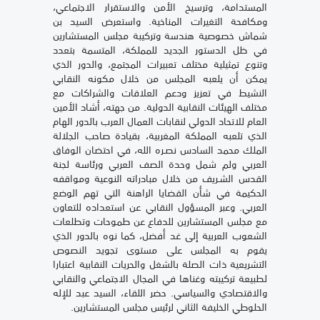
المستدامة، وترسيخ الأمن والاستقرار الاجتماعي،
ومكافحة التغيرات المناخية. واستعرض السيد بن
شماش خصوصية هندسة وتركيبة مجلس المستشارين
في ظل الدستور الجديد للمملكة، المتسمة بتعدد
وتنوع تمثيلية مختلف تعبيرات المجتمع، والدور الذي
يمكن أن يلعبه المجلس من خلال مكونه النقابي
النشيط في تعزيز ودعم العلاقات والشراكات مع
مختلف الهيئات النقابية الدولية. من جهته، أشاد الأمين
العام للاتحاد الدولي لنقابات العمال العرب بالدور الهام
الذي تلعبه المملكة المغربية، بقيادة صاحب الجلالة
الملك محمد السادس نصـره الله، في احتضان الوفاق
العربي ولم شمل وحدة الصف العربي ورئاسة لجنة
القدس الشـريف من خلال مبادراته النوعية ومواقفه
الحكيمة في شأن القضايا الراهنة التي تهم الوضع
العربي. وعبر المسؤول النقابي عن استعداده للتعاون
مع مجلس المستشارين للدفاع عن طموحات وتطلعات
الشعوب العربية إلى غد أفضل، كما نوه بالدور الذي
يقوم به المجلس على مستوى تجويد النصوص
التشريعية ذات الصلة بالشغل والحريات النقابية اعتبارا
لطبيعة تركيبته وغناها في المجال الاجتماعي والنقابي
والاقتصادي والسياسي. حضر اللقاء، السيد عبد للإله
الحلوطي الخليفة الثاني لرئيس مجلس المستشارين.