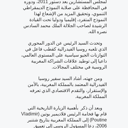
لمجلس المستشارين بعد دستور 2011، ودوره
في المحافظة على صلابة النموذج الديمقراطي
التنموي، وتحقيق المزيد من الإشعاع لهذا
النموذج المتفرد، إقليميا ودوليا تحت القيادة
الرشيدة لصاحب الجلالة الملك محمد السادس
نصره الله.
وتحدث السيد الرئيس عن الدور المحوري
الذي تلعبه روسيا الفيدرالية كقطب فاعل في
التوازنات الجيو سياسية على المستوى العالمي،
داعيا إلى توطيد علاقات الشراكة المغربية
الروسية في مختلف المجالات.
ومن جهته، أشاد السيد سفير روسيا
الفيدرالية المعتمد بالمملكة المغربية، بالأمن
والإستقرار، والتقدم الاقتصادي الذي تعرفه
المملكة المغربية.
وبعد أن ذكر بأهمية الزيارة التاريخية التي
قام بها فخامة الرئيس فلاديمير بوتين (Vladimir
Poutine) إلى المملكة المغربية بتاريخ شتنبر
2006، دعا المسؤول الروسي إلى تعميق