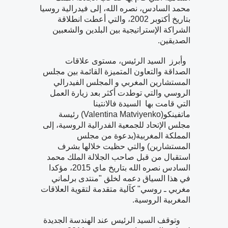
محمد السادس، نصره الله، إلى فيدرالية روسيا
بتاريخ أكتوبر 2002، والتي أعطت انطلاقة
الشراكة الإستراتيجية بين البلدين والشعبين
الصديقين.
وأبرز السيد الرئيس، مستوى علاقات
الصداقة والتعاون المتميزة القائمة بين مجلس
المستشارين المغربي و المجلس الفيدرالي
الروسي والتي توطدت أكثر بعد زيارة العمل
التي قامت بها السيدة فالانتينا
ماتفينكو(Valentina Matviyenko) رئيسة
مجلس الإتحاد للجمعية الفدرالية الروسية، إلى
المملكة المغربية(بدعوة من مجلس
المستشارين) والتي حظيت خلالها بشرف
استقبال من قبل صاحب الجلالة الملك محمد
السادس نصره الله بتاريخ ماي 2015، مؤكدا
في هذا السياق دعمه لخلق "منتدى برلماني
مغربي ـ روسي" كآلية متقدمة لتقوية العلاقات
المغربية الروسية.
وتوقف السيد الرئيس عند الهندسة الجديدة