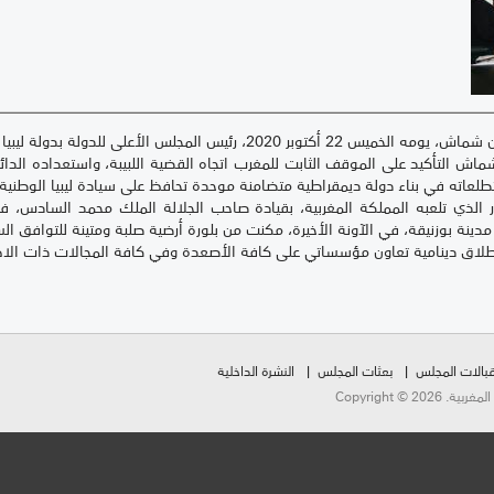
لة بدولة ليبيا السيد خالد المشري والوفد المرافق له.
ش التأكيد على الموقف الثابت للمغرب اتجاه القضية اللبيبة، واستعداده الدائ
 تطلعاته في بناء دولة ديمقراطية متضامنة موحدة تحافظ على سيادة ليبيا الوطنية و
ور الذي تلعبه المملكة المغربية، بقيادة صاحب الجلالة الملك محمد السادس، في
مدينة بوزنيقة، في الآونة الأخيرة، مكنت من بلورة أرضية صلبة ومتينة للتوافق ا
إطلاق دينامية تعاون مؤسساتي على كافة الأصعدة وفي كافة المجالات ذات الاهت
بالات المجلس
بعثات المجلس
النشرة الداخلية
Copyright ©