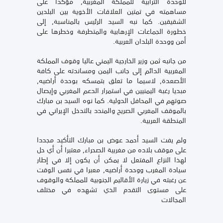
للوحدة الترابية للمملكة المغربية, مؤكدا على
مساهمته في تمتين العلاقات الأخوية بين البلدين
الشقيقين. كما نبه السيد الرئيس بالمناسبة, إلى
خطورة الجماعات الإرهابية والمتطرفة وخطرها على
أمن ووحدة البلدان العربية.
من جانبه ثمن وزير الخارجية اليمني عاليا وقوف المملكة
المغربية الدائم إلى جانب اليمن ومساندته على كافة
الأصعدة, لاسيما ما تعلق بتمسكه بوحدة أراضيه,
مبديا رغبة اليمنيين في استمرار الدعم المغربي وإيصال
صوتهم في المحافل الدولية. كما نوه السيد بن مبارك
بالموقف المغربي الصريح والمندد بالتدخل الإيراني في
المنطقة العربية.
ولم يفت السيد أحمد عوض بن مبارك التأكيد مجددا
على موقف بلاده من مغربية الصحراء, معتبرا أن أي حل
لهذا النزاع المفتعل لا يمكن أن يكون إلا في إطار
سيادة المغرب ووحدة أراضيه, معبرا في نفس الوقت
عن رغبته في زيارة الأقاليم الجنوبية للمملكة والوقوف
على مستوى التقدم الذي تشهده في مختلف
المجالات