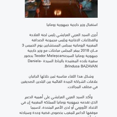
استقبال وزير خارجية جمهورية رومانيا
أجرى السيد العربي العرايشـي رئيس لجنة الفلاحة
والقطاعات الانتاجية ورئيس مجموعة الصداقة
المغربية الرومانية بمجلس المستشارين يوم الخميس 3
مـــاي 2018 بمقر المجلس مباحثات مع وزير خارجية
جمهورية رومانيا السيدTeodor Meleșcanu بحضور
سفيرة بلاده المعتمدة بالرباط السيدة Daniela-
Brîndusa BAZAVAN.
وشكل هذا اللقاء مناسبة ثمن خلالها الجانبان
علاقات الشـراكة الجيدة القائمة بين البلدين الصديقين
في مختلف المجالات.
وأكد السيد العربي العرايشـي على أهمية الدعم
الذي تقدمه جمهورية رومانيا للمملكة المغربية إن في
الاتحاد الأوروبي أو لدى الأمم المتحدة، لاسيما
موقفها الداعم للمغرب بخصوص قضية وحدة وسيادته