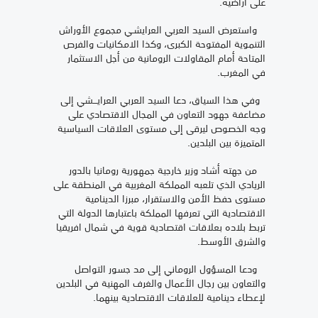
على أراضيه.
واستعرض السيد العربي العرايشـي مجموع الأوراش
التنموية المفتوحة الكبرى، وكذا الامكانيات والفرص
المتاحة أمام المقاولات الرومانية من أجل الاستثمار
في المغرب.
وفي هذا السياق، دعا السيد العربي العرايـــشي إلى
مضاعفة جهود التعاون في المجال الاقتصادي على
وجه الخصوص ليرقى إلى مستوى العلاقات السياسية
المتميزة بين البلدين.
من جهته أشاد وزير خارجية جمهورية رومانيا بالدور
الريادي الذي تلعبه المملكة المغربية في المنطقة على
مستوى حفظ الأمن والاستقرار، مبرزا الدينامية
الاقتصادية التي تعرفها المملكة باعتبارها الدولة التي
تربط بلاده بعلاقات اقتصادية قوية في شمال افريقيا
والشرق الأوسط.
ودعا المسؤول الروماني إلى مد جسور التواصل
والتعاون بين رجال الأعمال والغرف المهنية في البلدين
لإعطاء دينامية للعلاقات الاقتصادية بينهما.