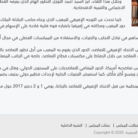
وخلال هذا اللقاء، أبرز السيد أحمد التوزي التطور الهام الذي يعرفه الق
الاجتماعي والتنمية الاقتصادية.
كما تحدث عن التوجه الإفريقي للمغرب الذي يرعاه صاحب الجلالة الملك
دور المغرب ومكانته في إفريقيا باعتباره قوة قارية قادرة على الإسهام في
ساهم في تبادل التجارب والخبرات، والاستفادة من الممارسات الفضلى في مجال أ
لاتحاد الإفريقي للتعاضد، الدور الذي يقوم به المغرب من أجل تطور التعاضد بالقا
التعاضد من خلال الحفاظ على مكتسبات قطاع التعاضد، خاصة في الجانب المتعلق
ره تناول السيد Alfredo SIGIALANO رئيس تعاضدية أمـريكا، الدور المتنامي للتعاضديات على المستوى الدولي،
ز ويتسع أكثر فأكثر، كما استعرض الترتيبات الجارية لإحداث تنظيم دولي بجنيف يضم
ريقي للتعاضد بالرباط، يومي 1 و 2 دجنبر 2017 حول موضوع الحكامة التعاضدية بإفريقيا.
بالات المجلس
بعثات المجلس
النشرة الداخلية
Copyright ©