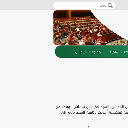
‏بحث ‏
استمارة البحث
طب الملكية
مداولات المجلس
يس المجلس، السيد حكيم بن شماش، وفدا عن
مكتب الاتحاد الإفريقي للتعاضد برئاسة السيد عبد المولى المومني، ومنظمة تعاضدية أمـريكا برئاسة السيد Alfredo