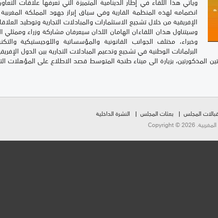
ويأتي هذا اللقاء في إطار الدينامية المتميزة التي تعرفها علاقات التعاون
انضمامه لهذه المنظمة القارية وفي سياق إبراز جهود المملكة المغربية ا
الإفريقية من خلال تشجيع الاستثمارات والمبادلات التجارية وتوطيد العلاقات 
وسيتناول هذان اللقاءان الهامان اللذان سيعرفان مشاركة وزراء وممثلي الب
وخبراء، مختلف الجوانب القانونية والمؤسساتية واللوجيستيكية والتكنو
البرلمانات الوطنية في تشجيع وتدعيم المبادلات التجارية بين الدول الإفريقي
المذكورتين، بزيارة الى ميناء طنجة المتوسط قصد الاطلاع على المؤهلات التي يتوف
بالات المجلس
بعثات المجلس
النشرة الداخلية
Copyright ©