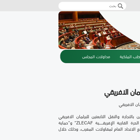
‏بحث ‏
استمارة البحث
طب الملكية
مداولات المجلس
لمان الافريقي
مان الافريقي
ن بالتجارة والنقل التابعتين للبرلمان الافريقي
والندوتين حول "التجارة البين-افريقية في إطار اتفاقية منطقة التجارة الحرة القارية الإفريقــــــية ZLECAF" و"حماية
 الاتحاد العام لمقاولات المغرب، وذلك خلال