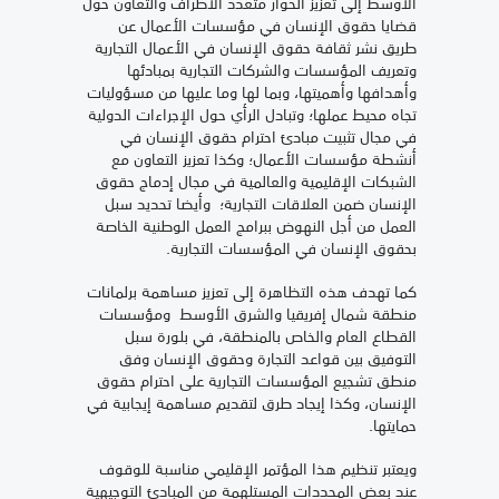
الأوسط إلى تعزيز الحوار متعدد الأطراف والتعاون حول
قضايا حقوق الإنسان في مؤسسات الأعمال عن
طريق نشر ثقافة حقوق الإنسان في الأعمال التجارية
وتعريف المؤسسات والشركات التجارية بمبادئها
وأهدافها وأهميتها، وبما لها وما عليها من مسؤوليات
تجاه محيط عملها؛ وتبادل الرأي حول الإجراءات الدولية
في مجال تثبيت مبادئ احترام حقوق الإنسان في
أنشطة مؤسسات الأعمال؛ وكذا تعزيز التعاون مع
الشبكات الإقليمية والعالمية في مجال إدماج حقوق
الإنسان ضمن العلاقات التجارية؛ وأيضا تحديد سبل
العمل من أجل النهوض ببرامج العمل الوطنية الخاصة
بحقوق الإنسان في المؤسسات التجارية.
كما تهدف هذه التظاهرة إلى تعزيز مساهمة برلمانات
منطقة شمال إفريقيا والشرق الأوسط ومؤسسات
القطاع العام والخاص بالمنطقة، في بلورة سبل
التوفيق بين قواعد التجارة وحقوق الإنسان وفق
منطق تشجيع المؤسسات التجارية على احترام حقوق
الإنسان، وكذا إيجاد طرق لتقديم مساهمة إيجابية في
حمايتها.
ويعتبر تنظيم هذا المؤتمر الإقليمي مناسبة للوقوف
عند بعض المحددات المستلهمة من المبادئ التوجيهية