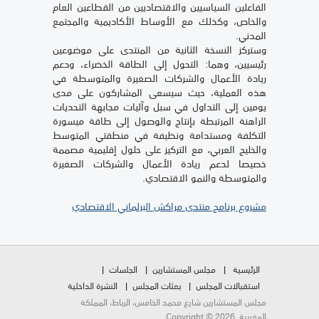
الفاعلين السياسيين والاقتصاديين من القطاعين العام
والخاص، وكذلك مع الأوساط الأكاديمية والمجتمع
المدني.
وستركز النسخة الثانية من المنتدى على موضوعين
رئيسيين، وهما: التحول إلى الطاقة الخضراء، ودعم
ريادة الأعمال والشركات الصغيرة والمتوسطة في
هذه العملية، حيث سيسعى المشاركون على مدى
يومين إلى التداول في سبل وآليات مجابهة التحديات
الراهنة المرتبطة بإنتاج والوصول إلى طاقة ميسورة
التكلفة ومستدامة ونظيفة في منطقتي المتوسط
والخليج العربي، مع التركيز على حلول إقليمية مصممة
خصيصا لدعم ريادة الأعمال والشركات الصغيرة
والمتوسطة والنمو الاقتصادي.
مشروع برنامج منتدى مراكش البرلماني الاقتصادي
الرئيسية
مجلس المستشارين
الجلسات
استقبالات المجلس
بعثات المجلس
النشرة الداخلية
مجلس المستشارين شارع محمد الخامس، الرباط، المملكة
المغربية. Copyright © 2026