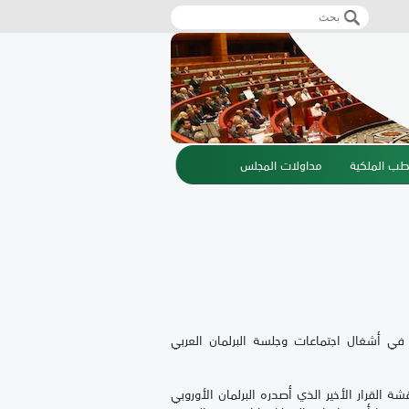
‏بحث ‏
استمارة البحث
طب الملكية
مداولات المجلس
 في أشغال اجتماعات وجلسة البرلمان العربي
 القرار الأخير الذي أصدره البرلمان الأوروبي