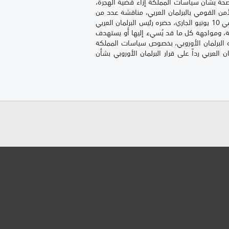
صحة بشأن سياسات المملكة إزاء قضية الهجرة،
من القومي بالبرلمان العربي، مناقشة عدد من
المستجدات السياسية إقليميا ودوليا، ومنها قرار البرلمان الأوروبي الصادر في 10 يونيو الجاري، حضره رئيس البرلمان العربي
ية، ومواجهة كل ما قد يُسيء إليها أو يستهدف
ره البرلمان الأوروبي، بخصوص سياسات المملكة
 العربي رداً على قرار البرلمان الأوروبي بشأن