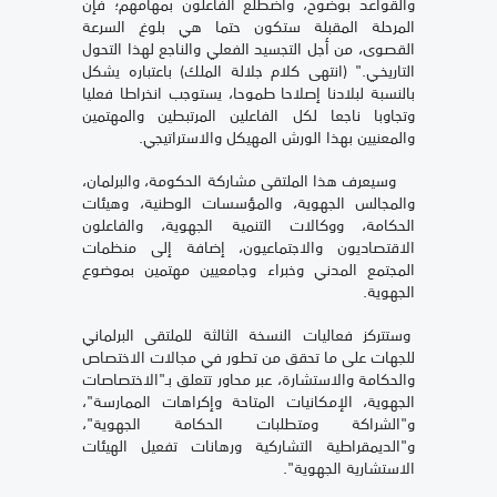
والقواعد بوضوح، واضطلع الفاعلون بمهامهم؛ فإن
المرحلة المقبلة ستكون حتما هي بلوغ السرعة
القصوى، من أجل التجسيد الفعلي والناجع لهذا التحول
التاريخـي." (انتهى كلام جلالة الملك) باعتباره يشكل
بالنسبة لبلادنا إصلاحا طموحا، يستوجب انخراطا فعليا
وتجاوبا ناجعا لكل الفاعلين المرتبطين والمهتمين
والمعنيين بهذا الورش المهيكل والاستراتيجي.
وسيعرف هذا الملتقى مشاركة الحكومة، والبرلمان،
والمجالس الجهوية، والمؤسسات الوطنية، وهيئات
الحكامة، ووكالات التنمية الجهوية، والفاعلون
الاقتصاديون والاجتماعيون، إضافة إلى منظمات
المجتمع المدني وخبراء وجامعيين مهتمين بموضوع
الجهوية.
وستتركز فعاليات النسخة الثالثة للملتقى البرلماني
للجهات على ما تحقق من تطور في مجالات الاختصاص
والحكامة والاستشارة، عبر محاور تتعلق بـ"الاختصاصات
الجهوية، الإمكانيات المتاحة وإكراهات الممارسة"،
و"الشراكة ومتطلبات الحكامة الجهوية"،
و"الديمقراطية التشاركية ورهانات تفعيل الهيئات
الاستشارية الجهوية".