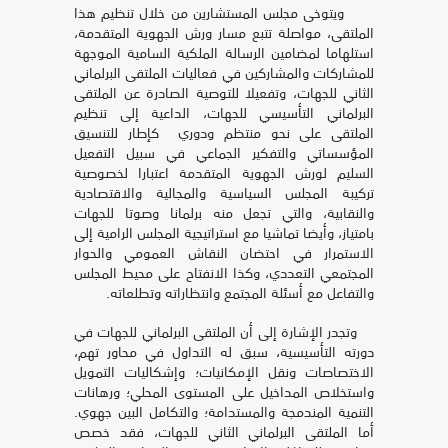
ويتوخى مجلس المستشارين من خلال تنظيم هذا
الملتقى، مواصلة تتبع مسار ورش الجهوية المتقدمة،
استلهاما لمضامين الرسالة الملكية السامية الموجهة
للمشاركات والمشاركين في فعاليات الملتقى البرلماني
الثاني للجهات، وتفعيلا للتوصية الصادرة عن الملتقى
البرلماني التأسيسي للجهات، الداعية إلى تنظيم
الملتقى على نحو منتظم ودوري كإطار للتنسيق
المؤسساتي والتفكير الجماعي في سبيل التفعيل
السليم لورش الجهوية المتقدمة اعتبارا لخصوصية
تركيبة المجلس السياسية والمجالية والاقتصادية
والنقابية، والتي تجعل منه برلمانا وصوتا للجهات
بامتياز، وأيضا تماشيا مع استراتيجية المجلس الرامية إلى
الاستمرار في احتضان النقاش العمومي والحوار
المجتمعي التعددي، وكذا الانفتاح على محيط المجلس
والتفاعل مع أسئلة المجتمع وانتظاراته وتطلعاته.
وتجدر الإشارة إلى أن الملتقى البرلماني للجهات في
دورته التأسيسية، سبق له التداول في محاور تهم،
الاختصاصات ونقل الإمكانيات؛ وإشكاليات التمويل
واستخلاص المداخيل على المستوى المحلي؛ ورهانات
التنمية المندمجة والمستدامة؛ والتكامل البين جهوي.
أما الملتقى البرلماني الثاني للجهات، فقد خصص