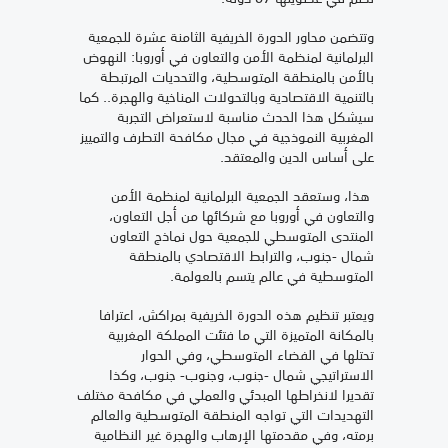
وتتضمن محاور الدورة الخريفية الثامنة عشرة للجمعية
البرلمانية لمنظمة الأمن والتعاون في أوروبا: النهوض
بالأمن بالمنطقة المتوسطية، والتحديات المرتبطة
بالتنمية الاقتصادية وبالتحولات المناخية والهجرة.. كما
سيشكل هذا الحدث مناسبة لاستعراض التجربة
المغربية النموذجية في مجال مكافحة التطرف والتمييز
على أساس الدين والمعتقد.
هذا، وستعقد الجمعية البرلمانية لمنظمة الأمن
والتعاون في أوروبا مع شركائها من أجل التعاون،
المنتدى المتوسطي للجمعية حول نماذج التعاون
شمال -جنوب، والترابط الاقتصادي بالمنطقة
المتوسطية في عالم يتسم بالعولمة.
ويعتبر تنظيم هذه الدورة الخريفية بمراكش، اعترافا
بالمكانة المتميزة التي ما فتئت المملكة المغربية
تحتلها في الفضاء المتوسطي، وفي الحوار
الاستراتيجي شمال -جنوب، وجنوب- جنوب، وكذا
تقديرا لانخراطها المبدئي والعملي في مكافحة مختلف
التهديدات التي تواجه المنطقة المتوسطية والعالم
برمته، وفي مقدمتها الإرهاب والهجرة غير النظامية