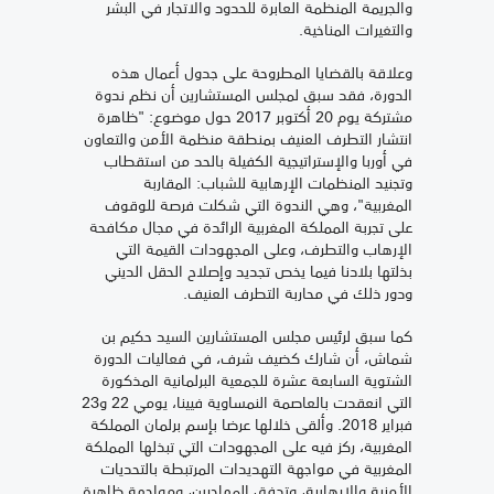
والجريمة المنظمة العابرة للحدود والاتجار في البشر
والتغيرات المناخية.
وعلاقة بالقضايا المطروحة على جدول أعمال هذه
الدورة، فقد سبق لمجلس المستشارين أن نظم ندوة
مشتركة يوم 20 أكتوبر 2017 حول موضوع: "ظاهرة
انتشار التطرف العنيف بمنطقة منظمة الأمن والتعاون
في أوربا والإستراتيجية الكفيلة بالحد من استقطاب
وتجنيد المنظمات الإرهابية للشباب: المقاربة
المغربية"، وهي الندوة التي شكلت فرصة للوقوف
على تجربة المملكة المغربية الرائدة في مجال مكافحة
الإرهاب والتطرف، وعلى المجهودات القيمة التي
بذلتها بلادنا فيما يخص تجديد وإصلاح الحقل الديني
ودور ذلك في محاربة التطرف العنيف.
كما سبق لرئيس مجلس المستشارين السيد حكيم بن
شماش، أن شارك كضيف شرف، في فعاليات الدورة
الشتوية السابعة عشرة للجمعية البرلمانية المذكورة
التي انعقدت بالعاصمة النمساوية فيينا، يومي 22 و23
فبراير 2018. وألقى خلالها عرضا بإسم برلمان المملكة
المغربية، ركز فيه على المجهودات التي تبذلها المملكة
المغربية في مواجهة التهديدات المرتبطة بالتحديات
الأمنية والإرهابية، وتدفق المهاجرين، ومواجهة ظاهرة