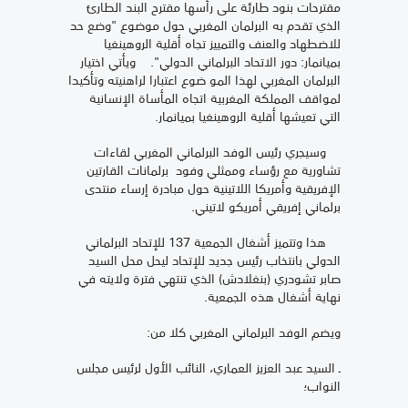
مقترحات بنود طارئة على رأسها مقترح البند الطارئ
الذي تقدم به البرلمان المغربي حول موضوع "وضع حد
للاضطهاد والعنف والتمييز تجاه أقلية الروهينغيا
بميانمار: دور الاتحاد البرلماني الدولي". ويأتي اختيار
البرلمان المغربي لهذا المو ضوع اعتبارا لراهنيته وتأكيدا
لمواقف المملكة المغربية اتجاه المأساة الإنسانية
التي تعيشها أقلية الروهينغيا بميانمار.
وسيجري رئيس الوفد البرلماني المغربي لقاءات
تشاورية مع رؤساء وممثلي وفود برلمانات القارتين
الإفريقية وأمريكا اللاتينية حول مبادرة إرساء منتدى
برلماني إفريقي أمريكو لاتيني.
هذا وتتميز أشغال الجمعية 137 للإتحاد البرلماني
الدولي بانتخاب رئيس جديد للإتحاد ليحل محل السيد
صابر تشودري (بنغلادش) الذي تنتهي فترة ولايته في
نهاية أشغال هذه الجمعية.
ويضم الوفد البرلماني المغربي كلا من:
ـ السيد عبد العزيز العماري، النائب الأول لرئيس مجلس
النواب؛