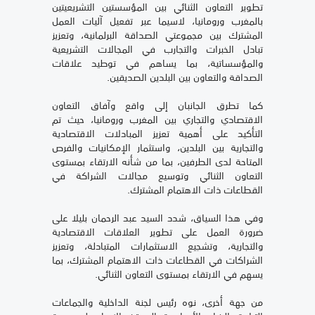
تطوير التعاون الثنائي بين المؤسستين التشريعيتين
بالمغرب ورومانيا، لاسيما عبر تفعيل آليات العمل
المشترك بين مجموعتي الصداقة البرلمانية، وتعزيز
تبادل الخبرات والتجارب في المجالات التشريعية
والمؤسساتية، بما يساهم في توطيد علاقات
الصداقة والتعاون بين البلدين الصديقين.
كما تطرق الجانبان إلى واقع وآفاق التعاون
الاقتصادي والتجاري بين المغرب ورومانيا، حيث تم
التأكيد على أهمية تعزيز المبادلات الاقتصادية
والتجارية بين البلدين، واستثمار الإمكانيات والفرص
المتاحة لدى الطرفين، بما من شأنه الارتقاء بمستوى
التعاون الثنائي وتوسيع مجالات الشراكة في
القطاعات ذات الاهتمام المشترك.
وفي هذا السياق، شدد السيد عبد الرحمان بليلا على
ضرورة العمل على تطوير العلاقات الاقتصادية
والتجارية، وتشجيع الاستثمارات المتبادلة، وتعزيز
الشراكات في القطاعات ذات الاهتمام المشترك، بما
يسهم في الارتقاء بمستوى التعاون الثنائي.
من جهة أخرى، نوه رئيس لجنة الداخلية والجماعات