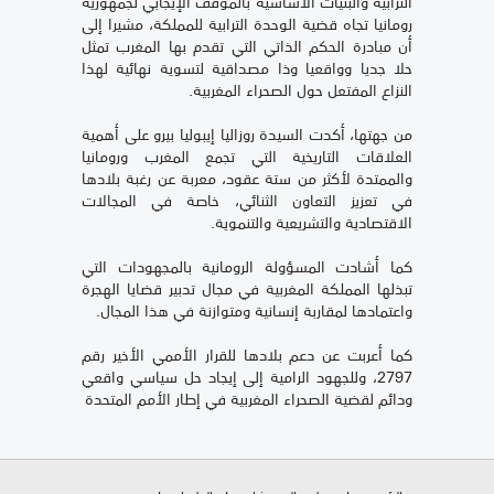
الترابية والبنيات الأساسية بالموقف الإيجابي لجمهورية
رومانيا تجاه قضية الوحدة الترابية للمملكة، مشيرا إلى
أن مبادرة الحكم الذاتي التي تقدم بها المغرب تمثل
حلا جديا وواقعيا وذا مصداقية لتسوية نهائية لهذا
النزاع المفتعل حول الصحراء المغربية.
من جهتها، أكدت السيدة روزاليا إيبوليا بيرو على أهمية
العلاقات التاريخية التي تجمع المغرب ورومانيا
والممتدة لأكثر من ستة عقود، معربة عن رغبة بلادها
في تعزيز التعاون الثنائي، خاصة في المجالات
الاقتصادية والتشريعية والتنموية.
كما أشادت المسؤولة الرومانية بالمجهودات التي
تبذلها المملكة المغربية في مجال تدبير قضايا الهجرة
واعتمادها لمقاربة إنسانية ومتوازنة في هذا المجال.
كما أعربت عن دعم بلادها للقرار الأممي الأخير رقم
2797، وللجهود الرامية إلى إيجاد حل سياسي واقعي
ودائم لقضية الصحراء المغربية في إطار الأمم المتحدة