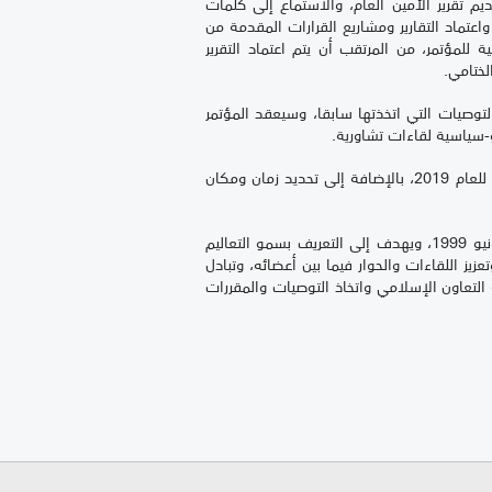
ديم تقرير الأمين العام، والاستماع إلى كلمات
دورة ال21 للجنة العامة، ودراسة واعتماد التقارير ومشاريع القرارات المقدمة من
 للمؤتمر، من المرتقب أن يتم اعتماد التقرير
لتوصيات التي اتخذتها سابقا، وسيعقد المؤتمر
يو-سياسية لقاءات تشاورية.
وعلى المستوى التنظيمي، سيتم ترشيح أعضاء اللجنة العامة للاتحاد، وأعضاء اللجنة التنفيذية، وأعضاء اللجان المتخصصة الدائمة للعام 2019، بالإضافة إلى تحديد زمان ومكان
جدير بالذكر، أن اتحاد مجالس الدول الأعضاء في منظمة التعاون الإسلامي، يضم 54 برلمانا عضوا، وقد تم إنشاءه في 17 يونيو 1999، ويهدف إلى التعريف بسمو التعاليم
ز اللقاءات والحوار فيما بين أعضائه، وتبادل
 التعاون الإسلامي واتخاذ التوصيات والمقررات