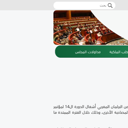
‏بحث ‏
استمارة البحث
طب الملكية
مداولات المجلس
تحت الرعاية السامية لصاحب الجلالة الملك محمد السادس نصره الله، يحتضن البرلمان المغربي أشغال الدورة ال14 لمؤتمر
مصاحبة الأخرى، وذلك خلال الفترة الممتدة ما