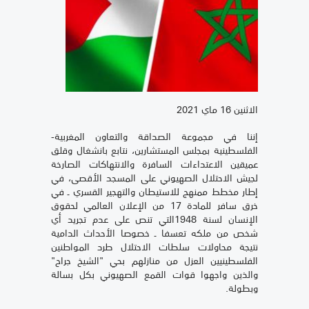
الاثنين 16 ماي 2021
إننا في مجموعة الصداقة والتعاون المغربية-
الفلسطينية بمجلس المستشارين، نتابع بانشغال وقلق
عميقين الاعتداءات السافرة والانتهاكات الصارخة
لجيش الاحتلال الصهيوني على المسجد الأقصى، في
إطار مخطط ممنهج للاستيطان والتهجير القسري ـ في
خرق سافر للمادة 17 من الإعلان العالمي لحقوق
الإنسان لسنة 1948التي تنص على عدم تجريد أي
شخص من ملكه تعسفا ـ خصوصا الأحداث الدامية
نتيجة محاولات سلطات الاحتلال طرد المواطنين
الفلسطينيين العزل من منازلهم بحي "الشيخ جراح"
والذين واجهوا قوات القمع الصهيوني بكل بسالة
وبطولة.