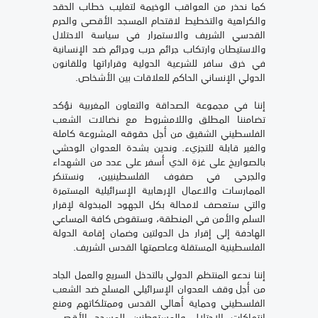
كما نحذر من العواقب الوخيمة لتغليب خطاب الحقد
والكراهية والتخطيط لاقتحام المسجد الأقصى والحرم
القدسي الشريف والاستمرار في سياسة الاحتلال
والاستيطان وارتكاب جرائم حرب وجرائم ضد الإنسانية
في خرق سافر للشرعية الدولية وقراراتها وللقانون
الدولي الإنساني الحاكم للعلاقات بين الأشخاص.
إننا في مجموعة الصداقة والتعاون المغربية نؤكد
تضامننا المطلق واللامشروط مع نضالات الشعب
الفلسطيني الشقيق من أجل حقوقه المشروعة كاملة
والغير قابلة للتجزيء. وندين بشدة العدوان الوحشي
بالصواريخ على غزة الذي أسفر على عدد من الشهداء
والجرحى في صفوف الفلسطينيين، ونستنكر
الممارسات والاعمال الإرهابية الإسرائيلية المستمرة
والتي ستعصف لامحالة بكل الجهود المبذولة لإقرار
السلم والأمن في المنطقة، وستقوض كافة المساعي
الهادفة إلى إقرار حل الدولتين وضمان إقامة الدولة
الفلسطينية المستقلة وعاصمتها القدس الشريف.
إننا ندعو المنتظم الدولي بالتدخل السريع والعمل الجاد
من أجل وقف العدوان الإسرائيلي المسلح ضد الشعب
الفلسطيني وحماية أهالي القدس وممتلكاتهم ومنع
انتهاكات الاحتلال والمستوطنين للمسجد الأقصى.