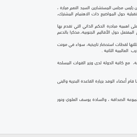
من رئيس مجلس المستشارين السيد النعم ميارة ،
بلية حول المواضيع ذات الاهتمام المشترك،
ى اهمية مبادرة الحكم الذاتي التي تقدم بها
ل النزاع المفتعل حول الأقاليم الجنوبية،.مذكرا بالدعم
خللتها لقطات استحضار تاريخية، سواء في مونت
ب العالمية الثانية .
، مع كاتبة الدولة لدى وزير القوات المسلحة
 أعضاء الوفد بزيارة القاعدة البحرية والبنى
جموعة الصداقة ، والسادة يوسف العلوي ونور