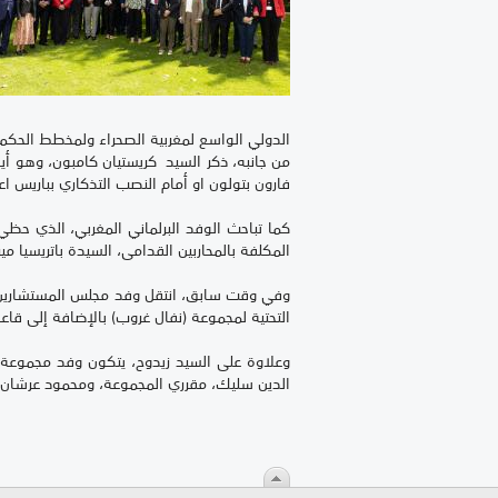
الدولي الواسع لمغربية الصحراء ولمخطط الحكم ا
من جانبه، ذكر السيد كريستيان كامبون، وهو أي
فارون بتولون او أمام النصب التذكاري بباريس اعت
كما تباحث الوفد البرلماني المغربي، الذي حظ
المكلفة بالمحاربين القدامى، السيدة باتريسيا مي
وفي وقت سابق، انتقل وفد مجلس المستشارين إلى
التحتية لمجموعة (نفال غروب) بالإضافة إلى قا
وعلاوة على السيد زيدوح، يتكون وفد مجموعة 
الدين سليك، مقرري المجموعة، ومحمود عرشان