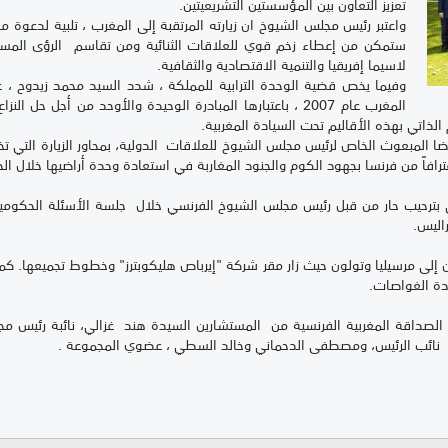
تعزيز التعاون بين المؤسستين التشريعيتين.
واعتبر رئيس مجلس الشيوخ ان زيارته المرتقبة إلى المغرب ، تلبية لدعوة 
ستمكن من إعطاء زخم قوي للعلاقات الثنائية ومن تقاسم الرؤى المستق
لاسيما إفريقيا والتنمية الاقتصادية والثقافية.
وفيما يخص قضية الوحدة الترابية للمملكة ، شدد السيد محمد زيدوح ، عل
المغرب عام 2007 ، باعتبارها المبادرة الوحيدة والأوحد من أجل ح
لذاتي بهذه الأقاليم تحت السيادة المغربية.
ضا المبعوث الخاص لرئيس مجلس الشيوخ للعلاقات الدولية، بمحاور الزيارة التي ت
رافاً من فرنسا بجهود الكوم والجنود المغاربة في استعادة وحدة أراضيها خلال الحر
ي بترحيب حار من قبل رئيس مجلس الشيوخ الفرنسي خلال جلسة الأسئلة الحكومية
راليس.
 مرسيليا وتولون حيث زار مقر شركة "إيرباص هليكوبترز" وخطوط تجميعها. كما قام
عدة الغواصات.
الصداقة المغربية الفرنسية من المستشارين السيدة هند غزالي، نائبة رئيس م
 نائب الرئيس، ومصطفى الدحماني وخالد السطي ، عضوي المجموعة .