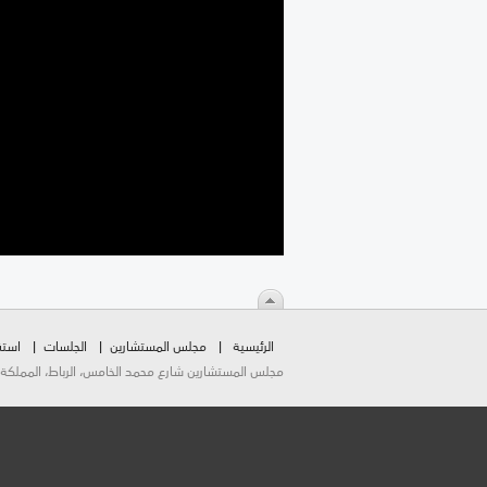
الرئيسية
مجلس المستشارين
الجلسات
استق
مجلس المستشارين شارع محمد الخامس، الرباط، المملكة المغربية.  2026