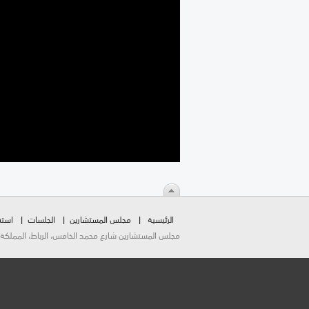
الرئيسية
مجلس المستشارين
الجلسات
استق
مجلس المستشارين شارع محمد الخامس، الرباط، المملكة المغربية.  2026