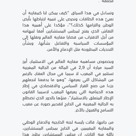
مختلفة”.
وتساءل في هذا السياق “كيف يمكن لنا كمغاربة أن
نعبئ هذه الطاقات ونحرص على تنمية ارتباطها بأرض
الوطن والتزامها كذلك؟”، مؤكدا على أهمية هذا
النقاش الذي يفتح لمجلس المستشارين أفقا لمهامه
من أجل الاقتراب من قضايا مغاربة العالم ونقلها إلى
المؤسسات السياسية والتفاعل بشأنها، وبشأن
التحديات المطروحة مثل الإدماج والأمن.
وبخصوص مساهمة مغاربة العالم في الاستثمار، أبرز
السيد ميارة أن 2,9 في المائة من الجالية المغربية
تستثمر في المغرب لا سيما في مجال العقار، بالرغم
من المشاكل التي يعرفها، “وهو ما يدفعنا لنجعلهم
جزءا من صنع القرار السياسي والاقتصادي في إطار
هذه الدينامية التي يعرفها المغرب لاسيما القانون
الإطار المتعلق بالاستثمار”، منوّها بالدور الذي تضطلع
به الجالية المغربية في الخارج لتقديم صورة عن مغرب
التسامح والقبول بالآخر.
من جانبها، قالت رئيسة لجنة الخارجية والدفاع الوطني
والمغاربة المقيمين في الخارج بمجلس المستشارين،
نائلة مية التازي، إن مجلس المستشارين يطرح هذا