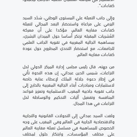
كفاءات”.
وإلى جانب التعبئة على المستوى الوطني، شدّد السيد
اليزمي على مراعاة واستحضار البعد المجالي لتعبئة
كفاءات مغاربة العالم، مؤكدا على أن معركة
العُشريات المقبلة ترتكز أساسا حول الميدان البشري،
بمساهمة الجالية المغربية في تقوية الجانب العلمي
للجامعات، مع استحضار التحدي المطروح حول عودة
كفاءات مغاربة العالم.
من جهته، قال رئيس مجلس إدارة المركز الدولي لحل
النزاعات، شمس الدين عبداتي، إن هذه الندوة تأتي
في إطار دعوة جلالة الملك لإعطاء عناية خاصة
لاستثمارات ومبادرات أبناء الجالية المغربية بالخارج إلى
جانب تقوية جاذبية المغرب الاستثمارية وتعزيز قواعد
المنافسة وتفعيل آليات التحكيم والوساطة لحل
النزاعات في هذا المجال.
ولفت السيد عبداتي إلى التحولات القانونية والتجارية
والاقتصادية الجارية في العالم وفي المغرب على وجه
الخصوص للمساهمة في مسلسل تعبئة مغاربة العالم
على مختلف المؤسسات، وابتكار حلول لمختلف