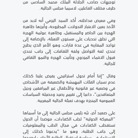
توجيهات صاحب الجلالة الملك محمد السادس من
طرف مختلف الفاعلين، لاسيما مجلس الجالية.
وفي معرض مداخلته، أكد السيد اليزمي أنه لابد من
الأخذ بعين الاعتبار التحولات المطروحة، وأبرزها ظاهرة
الهجرة بين الحاضر والمستقبل، وظاهرة عولمة الهجرة
التي تخلق تحديات على مستوى التعبئة، بالإضافة إلى
تواجد المغاربة في عدة قارات، وهو الأمر الذي يطرح
تحدي لغة التواصل ولغة الثقافات إلى جانب تحدي
قبول الانتماء المزدوج، وتأنيث الهجرة والنمو الثقافي
للجالية.
وقال “إننا أمام تحول استراتيجي يفرض علينا كذلك
عدم نسيان الفئات المهمشة والضعيفة من الأشخاص
في وضعية غير قانونية والأطفال غير المرافقين وجيل
المتعاقدين”، داعيا إلى تقييم رصيد وحصيلة السياسات
العمومية المنجزة بهدف تعبئة الجالية المغربية.
على صعيد آخر، نبّه رئيس مجلس الجالية إلى ما أسماها
“المعركة الدولية” لجلب الكفاءات، موضحا أن الدول
تستقطب الكفاءات في مجال الطب والمعلوميات
إلى جانب الطلبة، وهو ما “يدعونا كذلك إلى
الاستثمار في سياسة استقبال الطلبة الأجانب ليصبحوا