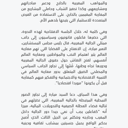
والمواهب المغربية بالخارج ودعم مبادراتهم
ومشاريعهم، وكذا تحفيز الشباب وحاملي المشاريع من
المغاربة المقيمين بالخارج، على الاستفادة من الفرص
المتعددة للاستثمار التي يتيحها بلدهم الأم.
وفي كلمة له، خلال الجلسة الافتتاحية لهذه الندوة،
التي حضرها فاعلون قانونيون وسياسيون إلى جانب
ممثلي الجالية المغربية، قال رئيس مجلس المستشارين،
النعم ميارة، إن الانفتاح على القضايا التي تهم مغاربة
العالم يثير اهتمام النخب والمواطنين ومغاربة العالم
أنفسهم، لفتح النقاش حول حقوق الجالية المغربية
ودورها تجاه وطنها، مُنبّها إلى تجاوز الجانب السياسي
والمصلحي الضيق المتعلق بدور مغاربة العالم في
التنمية الاقتصادية والاجتماعية والتفكير فيهم كمغاربة
قبل أن يكونوا “موردا اقتصاديا”.
وفي هذا السياق، دعا السيد ميارة إلى تجاوز الصور
النمطية المرتبطة بالجالية المغربية، التي تختزلهم في
ثنائية قضاء العطلة الصيفية والتحويلات المالية، مبرزا
أنه “كفاعلين يجب أن نعي جيدا دور الجالية داخل
المغرب وخارجه ونتكلم عن الجيل الثالث الذي أصبح
بحكم الواقع يحمل جنسيتين بمشارب ثقافية ودينية