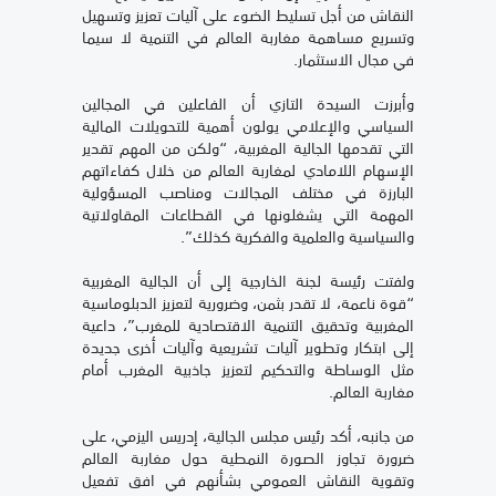
النقاش من أجل تسليط الضوء على آليات تعزيز وتسهيل
وتسريع مساهمة مغاربة العالم في التنمية لا سيما
في مجال الاستثمار.
وأبرزت السيدة التازي أن الفاعلين في المجالين
السياسي والإعلامي يولون أهمية للتحويلات المالية
التي تقدمها الجالية المغربية، “ولكن من المهم تقدير
الإسهام اللامادي لمغاربة العالم من خلال كفاءاتهم
البارزة في مختلف المجالات ومناصب المسؤولية
المهمة التي يشغلونها في القطاعات المقاولاتية
والسياسية والعلمية والفكرية كذلك”.
ولفتت رئيسة لجنة الخارجية إلى أن الجالية المغربية
“قوة ناعمة، لا تقدر بثمن، وضرورية لتعزيز الدبلوماسية
المغربية وتحقيق التنمية الاقتصادية للمغرب”، داعية
إلى ابتكار وتطوير آليات تشريعية وآليات أخرى جديدة
مثل الوساطة والتحكيم لتعزيز جاذبية المغرب أمام
مغاربة العالم.
من جانبه، أكد رئيس مجلس الجالية، إدريس اليزمي، على
ضرورة تجاوز الصورة النمطية حول مغاربة العالم
وتقوية النقاش العمومي بشأنهم في افق تفعيل