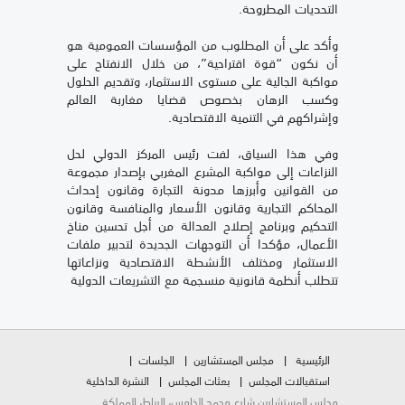
التحديات المطروحة.
وأكد على أن المطلوب من المؤسسات العمومية هو
أن نكون “قوة اقتراحية”، من خلال الانفتاح على
مواكبة الجالية على مستوى الاستثمار، وتقديم الحلول
وكسب الرهان بخصوص قضايا مغاربة العالم
وإشراكهم في التنمية الاقتصادية.
وفي هذا السياق، لفت رئيس المركز الدولي لحل
النزاعات إلى مواكبة المشرع المغربي بإصدار مجموعة
من القوانين وأبرزها مدونة التجارة وقانون إحداث
المحاكم التجارية وقانون الأسعار والمنافسة وقانون
التحكيم وبرنامج إصلاح العدالة من أجل تحسين مناخ
الأعمال، مؤكدا أن التوجهات الجديدة لتدبير ملفات
الاستثمار ومختلف الأنشطة الاقتصادية ونزاعاتها
تتطلب أنظمة قانونية منسجمة مع التشريعات الدولية
الرئيسية
مجلس المستشارين
الجلسات
استقبالات المجلس
بعثات المجلس
النشرة الداخلية
مجلس المستشارين شارع محمد الخامس، الرباط، المملكة