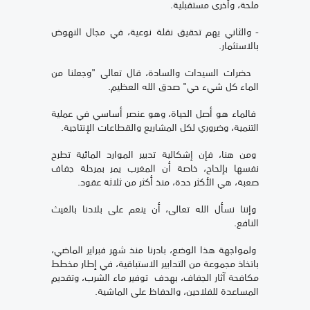
ملحة، وأخرى مستقبلية.
- والثاني يهم تحقيق نقلة نوعية، في مجال النهوض
بالاستثمار.
حضرات السيدات والسادة، قال تعالى "وجعلنا من
الماء كل شيء حي" صدق الله العظيم.
فالماء هو أصل الحياة، وهو عنصر أساسي في عملية
التنمية، وضروري لكل المشاريع والقطاعات الإنتاجية.
ومن هنا، فإن إشكالية تدبير الموارد المائية تطرح
نفسها بإلحاح، خاصة أن المغرب يمر بمرحلة جفاف
صعبة، هي الأكثر حدة، منذ أكثر من ثلاثة عقود.
وإننا نسأل الله تعالى، أن ينعم على بلادنا بالغيث
النافع.
ولمواجهة هذا الوضع، بادرنا منذ شهر فبراير الماضي،
باتخاذ مجموعة من التدابير الاستباقية، في إطار مخطط
مكافحة آثار الجفاف، بهدف توفير ماء الشرب، وتقديم
المساعدة للفلاحين، والحفاظ على الماشية.