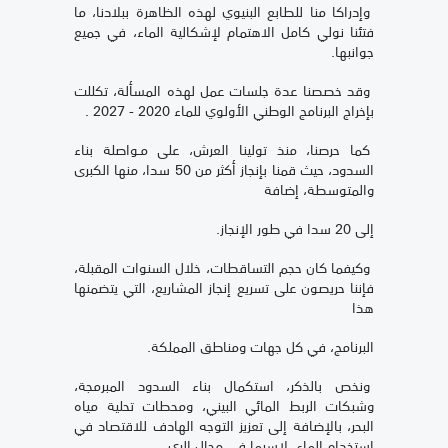
وإدراكا منا للطابع البنيوي لهذه الظاهرة ببلادنا، ما
فتئنا نولي كامل الاهتمام لإشكالية الماء، في جميع
جوانبها.
وقد خصصنا عدة جلسات عمل لهذه المسألة، تكللت
بإخراج البرنامج الوطني الأولوي للماء 2020 - 2027 .
كما حرصنا، منذ تولينا العرش، على مـواصلة بناء
السدود، حيث قمنا بإنجاز أكثر من 50 سدا، منها الكبرى
والمتوسطة، إضافة
إلى 20 سدا في طور الإنجاز.
وكيفما كان حجم التساقطات، خلال السنوات المقبلة،
فإننا حريصون على تسريع إنجاز المشاريع، التي يتضمنها
هذا
البرنامج، في كل جهات ومناطق المملكة.
ونخص بالذكر، استكمال بناء السدود المبرمجة،
وشبكات الربط المائي البيني، ومحطات تحلية مياه
البحر، بالإضافة إلى تعزيز التوجه الهادف للاقتصاد في
استخدام الماء، لاسيما في مجال الري.