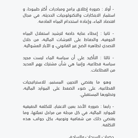
- أولا : ضرورة إطلاق برامج ومبادرات أكثر طموحا، و
استثمار الابتكارات والتكنولوجيات الحديثة، في مجال
اقتصاد الماء، وإعادة استخدام المياه العادمة.
- ثانيا : إعطاء عناية خاصة لترشيد استغلال المياه
الجوفية، والحفاظ على الفرشات المائية، من خلال
التصدي لظاهرة الضخ غير القانوني، و الآبار العشوائية.
- ثالثا : التأكيد على أن سياسة الماء ليست مجرد
سياسة قطاعية، وإنما هي شأن مشترك يهم العديد
من القطاعات.
وهو ما يقتضي التحيين المستمر، للاستراتيجيات
القطاعية، على ضوء الضغط على الموارد المائية،
وتطورها المستقبلي.
- رابعا : ضرورة الأخذ بعين الاعتبار، للتكلفة الحقيقية
للموارد المائية، في كل مرحلة من مراحل تعبئتها، وما
يقتضي ذلك من شفافية وتوعية، بكل جوانب هذه
التكلفة.
حضرات السيدات والسادة،