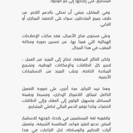
المشاريع، حتى إخراجها إلى حيز الوجود.
وفي المقابل، ينبغي أن تحظى بالدعم اللازم، من
طرف جميع المتدخلين، سواء على الصعيد المركزي أو
الترابي.
وعلى مستوى مناخ الأعمال، فقد مكنت الإصلاحات
الهيكلية التي قمنا بها، من تحسين صورة ومكانة
المغرب في هذا المجال.
ولكن النتائج المحققة، تحتاج إلى المزيد من العمل ،
لتحرير كل الطاقات والإمكانات الوطنية، وتشجيع
المبادرة الخاصة، وجلب المزيد من الاستثمارات
الأجنبية.
وهنا نريد التركيز، مرة أخرى، على ضرورة التفعيل
الكامل لميثاق اللاتمركز الإداري، وتبسيط ورقمنة
المساطر، وتسهيل الولوج إلى العقار، وإلى الطاقات
الخضراء، وكذا توفير الدعم المالي لحاملي المشاريع.
ولتقوية ثقة المستثمرين في بلادنا، كوجهة للاستثمار
المنتج، ندعو لتعزيز قواعد المنافسة الشريفة، وتفعيل
آليات التحكيم والوساطة، لحل النزاعات في هذا