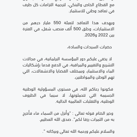
مع القطاع الخاص والبنكي، لترجمة التزامات كل طرف
في تعاقد وطني للاستثمار.
ويهدف هذا التعاقد لتعبئة 550 مليار درهم من
الاستثمارات، وخلق 500 ألف منصب شغل، في الفترة
بين 2022 و2026.
حضرات السيدات والسادة،
لا يخفى عليكم دور المؤسسة البرلمانية، في مجالات
التشريع والتقييم والمراقبة، في الدفع قدما بإشكاليات
الماء والاستثمار، وبمختلف القضايا والانشغالات، التي
تهم الوطن والمواطنين.
فكونوا رعاكم الله، في مستوى المسؤولية الوطنية
الجسيمة التي تتحملونها، لا سيما في الظروف
الوطنية، والتقلبات العالمية الحالية.
وخير الختام قوله تعالى : "وأنزل من السماء ماء فأخرج
به من الثمرات رزقا لكم". صدق الله العظيم.
والسلام عليكم ورحمة الله تعالى وبركاته ".