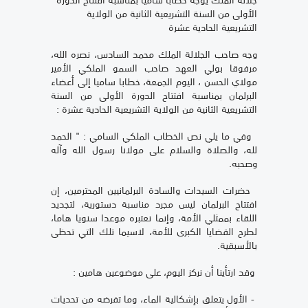
الأولى من السنة التشريعية الثانية من الولاية
التشريعية الحادية عشرة
وجه صاحب الجلالة الملك محمد السادس، نصره الله،
مرفوقا بولي العهد صاحب السمو الملكي الأمير
مولاي الحسن ، اليوم الجمعة، خطابا ساميا إلى أعضاء
البرلمان بمناسبة افتتاح الدورة الأولى من السنة
التشريعية الثانية من الولاية التشريعية الحادية عشرة :
وفي ما يلي نص الخطاب الملكي السامي : " الحمد
لله، والصلاة والسلام على مولانا رسول الله وآله
وصحبه.
حضرات السيدات والسادة البرلمانيين المحترمين، إن
افتتاح البرلمان ليس مجرد مناسبة دستورية، لتجديد
اللقاء بممثلي الأمة، وإنما نعتبره موعدا سنويا هاما،
لطرح القضايا الكبرى للأمة، لاسيما تلك التي تحظى
بالأسبقية.
وقد ارتأينا أن نركز اليوم، على موضوعين هامين :
- الأول يتعلق بإشكالية الماء، وما تفرضه من تحديات