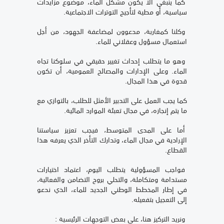
كما ينبغي ألا يكون مشكل الماء، موضوع مزايدات
سياسية، أو مطية لتأجيج التوترات الاجتماعية.
وكلنا كمغاربة، مدعوون لمضاعفة الجهود، من أجل
استعمال مسؤول وعقلاني للماء.
وهو ما يتطلب إحداث تغيير حقيقي في سلوكنا تجاه
الماء. وعلى الإدارات والمصالح العمومية، أن تكون
قدوة في هذا المجال.
كما يجب العمل على التدبير الأمثل للطلب، بالتوازي مع
ما يتم إنجازه، في مجال تعبئة الموارد المائية.
أما على المدى المتوسط، فيجب تعزيز سياستنا
الإرادية في مجال الماء، وتدارك التأخر الذي يعرفه هذا
القطاع.
فواجب المسؤولية يتطلب اليوم، اعتماد اختيارات
مستدامة ومتكاملة، والتحلي بروح التضامن والفعالية،
في إطار المخطط الوطني الجديد للماء، الذي ندعو
إلى التعجيل بتفعيله.
ونريد التركيز هنا، على بعض التوجهات الرئيسية :