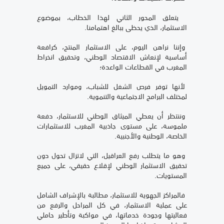
يتعلق المحور الثاني لهذا الخطاب، بموضوع
الاستثمار، الذي يحظى ببالغ اهتمامنا.
وإننا نراهن اليوم، على الاستثمار المنتج، کرافعة
أساسية لإنعاش الاقتصاد الوطني، وتحقيق انخراط
المغرب في القطاعات الواعدة؛
لأنها توفر فرص الشغل للشباب، وموارد التمويل
لمختلف البرامج الاجتماعية والتنموية.
وننتظر أن يعطي الميثاق الوطني للاستثمار، دفعة
ملموسة، على مستوى جاذبية المغرب للاستثمارات
الخاصة، الوطنية والأجنبية.
وهو ما يتطلب رفع العراقيل، التي لاتزال تحول دون
تحقيق الاستثمار الوطني لإقلاع حقيقي، على جميع
المستويات.
فالمراكز الجهوية للاستثمار، مطالبة بالإشراف الشامل
على عملية الاستثمار، في كل المراحل والرفع من
فعاليتها وجودة خدماتها، في مواكبة وتأطير حاملي