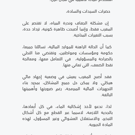
حضرات السيدات والسادة،
إن مشكلة الجفاف وندرة المياه، لا تقتصر على
المغرب فقط، وإنما أصبحت ظاهرة كونية، تزداد حدة،
بسبب التغيرات المناخية.
كما أن الحالة الراهنة للموارد المائية، تسائلنا جميعا،
حكومة ومؤسسات ومواطنين، وتقتضي منا التحلي
بالصراحة والمسؤولية، في التعامل معها، ومعالجة
نقط الضعف، التي تعاني منها.
فقد أصبح المغرب يعيش في وضعية إجهاد مائي
هيكلي. ولا يمكن حل جميع المشاكل، بمجرد بناء
التجهيزات المائية المبرمجة، رغم ضرورتها وأهميتها
البالغة.
لذا، ندعو لأخذ إشكالية الماء، في كل أبعادها،
بالجدية اللازمة، لاسيما عبر القطع مع كل أشكال
التبذير، والاستغلال العشوائي وغير المسؤول، لهذه
المادة الحيوية.