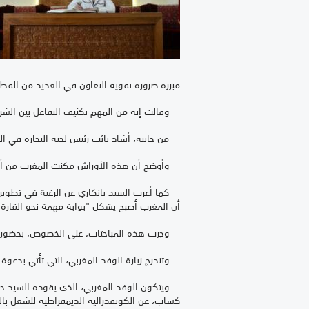
مبرزة ضرورة تقوية التعاون في العديد من القطا
وقالت إنه من المهم تكثيف التفاعل بين الشركا
من جانبه، أشاد نائب رئيس لجنة التجارة في الب
وأوضح أن هذه الأوراش مكنت المغرب من أن يخط
كما أعرب السيد يانكاري عن الرغبة في تطوير الم
أن المغرب أصبح يشكل "بوابة مهمة نحو القارة ا
وجرت هذه المباحثات، على الخصوص، بحضور سفير
وتندرج زيارة الوفد المغربي، التي تأتي بدعوة من
ويتكون الوفد المغربي، الذي يقوده السيد حكيم
كساب، عن الكونفدرالية الديمقراطية للشغل با