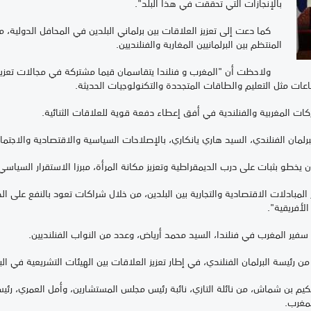
بالإنجازات التي تحققت في هذا البلد".
كما دعت إلى تعزيز العلاقات بين برلماني البلدين في المحافل الدولية، مؤ
المنتظم بين البرلمانيين المغاربة والفنلنديين.
ولاحظت أن "المغرب و فنلندا يتقاسمان قيما مشتركة في مجالات تعزيز 
عات مثل التعليم والطاقات المتجددة والتكنولوجيات الحديثة.
ت المغربية والفنلندية في أفق إعطاء دفعة قوية للعلاقات الثنائية.
رلمان الفنلندي، السيد هاري يانكاري، بالإصلاحات السياسية والاقتصادية والاج
و بثبات على درب الديمقراطية وتعزيز مكانة المرأة، مبرزا الاستقرار السيا
بادلات الاقتصادية والتجارية بين البلدين، من خلال شراكات تعود بالنفع على الجا
لأفريقية".
 المغرب في فنلندا، السيد محمد أرياض، وعدد من النواب الفنلنديين.
 رئيسة البرلمان الفنلندي، في إطار تعزيز العلاقات بين الهيئات التشريعية في الب
 بن شماش، من نائلة التازي، نائبة رئيس مجلس المستشارين، وأمل العمري، رئيس
لمغرب.