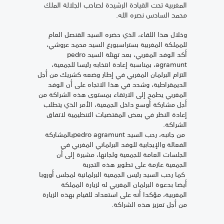
المغربية تحت القيادة الرشيدة لصاحب الجلالة الملك
محمد السادس نصره الله.
وخلال هذا اللقاء، الذي حضره السيد القنصل العام
للمملكة المغربية بستراسبورغ السيد محمد عروشي،
أكد الوفد المغربي، بعد تهنئة السيد pedro
agramunt، بمناسبة إعادة انتخابه رئيسا للجمعية،
التزام البرلمان المغربي في إطار وضعه كشريك من أجل
الديمقراطية، وشدد في هذا الاتجاه على أن الوفد
المغربي يطمح إلى الارتقاء بمستوى هذه الشراكة من
أجل مشاركة أوسع داخل الجمعية، الأمر الذي يتطلب
إعادة النظر في بعض المقتضيات التنظيمية لاتفاق
الشراكة.
من جانبه، رحب السيد pedro agramuntبالمشاركة
الفعالة والإيجابية للوفد البرلماني المغربي في
الجلسات العامة للجمعية ولجانها، مشيرة إلى أن
الجمعية عازمة على تطوير هذه التجربة
كما رحب السيد رئيس الجمعية البرلمانية لمجلس أوروبا
أيضا بدعوة البرلمان المغربي له لزيارة المملكة
المغربية، مؤكدا أنه على استعداد للقيام بهذه الزيارة
من أجل تعزيز هذه الشراكة.