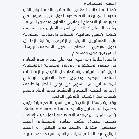
التنمية المستدامة؛
كما نوه الجانب المغربي والافرقي بالدور الهام الذي
تلعبه المجموعة الاقتصادية لدول غرب إفريقيا في
تعزيز مسار الاندماج الإقليمي والقاري وتحقيق التنمية.
وشدد الجانبان كذلك على أهمية التعاون جنوب-جنوب
كعامل رئيسي لمواجهة التحديات والرهانات المطروحة
على المستويين الدولي والإقليمي وكآلية لإطلاق
تحول هيكلي لاقتصاديات دول المنطقة، وإرساء
أسس نمو قوي ومستدام.
واتفق الطرفان من جهة أخرى على ضرورة تعزيز التعاون
بين مجلس المستشارين وبرلمان المجموعة الاقتصادية
لدول غرب إفريقيا، واستثمار كل الفرص والإمكانيات
المتاحة لتوطيد وتعميق هذا التعاون البرلماني
المؤسساتي، بما يسهم في تهيئ الأطر والظروف
المواتية لتحقيق الاندماج المنشود خدمة لرفاه وتقدم
شعوب هذا الفضاء الأفريقي الواعد.
وقد وقع هذا الإعلان كل من السيد النعم ميارة رئيس
مجلس المستشارين والسيد Sidie mohamed Tunis
رئيس برلمان المجموعة الاقتصادية لدول غرب إفريقيا،
وبحضور عضوي مكتب مجلس المستشارين السيد
مصطفى مشارك والسيد جواد الهلالي، و السيد
الوالي عبد السلام بكرات والسيد سيدي حمدي ولد