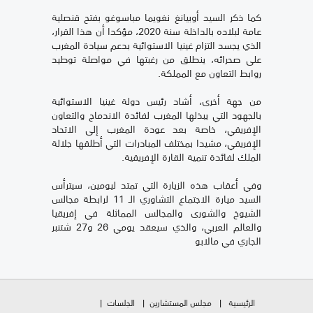
كما ذكر السيد أوبيانغ نغويما مباسوغو بفتح قنصلية
عامة لبلاده بالداخلة سنة 2020، مؤكدا أن هذا القرار،
الذي يجسد التزام غينيا الاستوائية بدعم سيادة المغرب
على صحرائه، ينطلق من رغبتها في مواصلة توطيد
روابط التعاون مع المملكة.
من جهة أخرى، أشاد رئيس دولة غينيا الاستوائية
بالجهود التي يبذلها المغرب لفائدة الاندماج والتعاون
الإفريقي، خاصة بعد عودة المغرب إلى الاتحاد
الإفريقي، مشيدا بمختلف المبادرات التي أطلقها جلالة
الملك لفائدة تنمية القارة الإفريقية.
وفي أعقاب هذه الزيارة التي تمتد ليومين، سيترأس
السيد ميارة الاجتماع التشاوري الـ 11 لرابطة مجالس
الشيوخ والشورى والمجالس المماثلة في إفريقيا
والعالم العربي، والذي سيعقد يومي 26 و27 شتنبر
الجاري في مالابو
الرئيسية
مجلس المستشارين
الجلسات