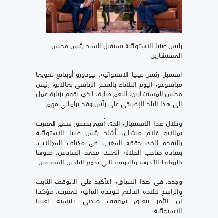
رئيس غينيا الاستوائية يستقبل السيد رئيس مجلس
المستشارين
استقبل رئيس غينيا الاستوائية، تيودورو أوبيانغ نغويما
مباسوغو، اليوم الثلاثاء بالقصر الرئاسي بمالابو، رئيس
مجلس المستشارين، النعم ميارة، الذي يقوم بزيارة عمل
إلى هذا البلد الإفريقي على رأس وفد برلماني مهم.
وخلال هذا الاستقبال، الذي أقيم بحضور سفير المغرب
بمالابو غلام ميشان، أشاد رئيس غينيا الاستوائية
بالتقدم الذي حققه المغرب في مختلف المجالات،
بقيادة صاحب الجلالة الملك محمد السادس، منوها
بالروابط الأخوية والعريقة التي تجمع البلدين الشقيقين.
وجدد، في هذا السياق، التأكيد على الموقف الثابت
والراسخ لبلاده الداعم للوحدة الترابية للمغرب، مؤكدا
أن الأمر يتعلق بموقف مبدئي بالنسبة لغينيا
الاستوائية.