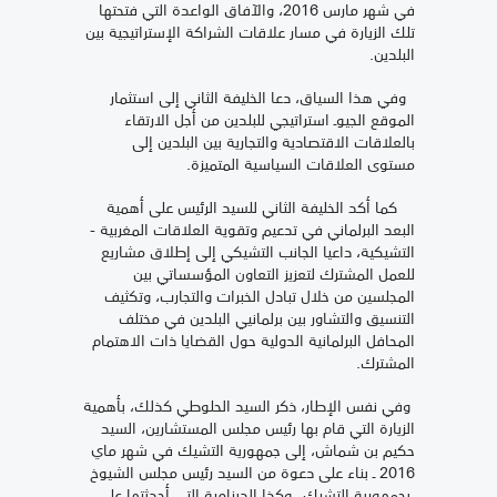
في شهر مارس 2016، والآفاق الواعدة التي فتحتها
تلك الزيارة في مسار علاقات الشراكة الإستراتيجية بين
البلدين.
وفي هذا السياق، دعا الخليفة الثاني إلى استثمار
الموقع الجيوـ استراتيجي للبلدين من أجل الارتقاء
بالعلاقات الاقتصادية والتجارية بين البلدين إلى
مستوى العلاقات السياسية المتميزة.
كما أكد الخليفة الثاني للسيد الرئيس على أهمية
البعد البرلماني في تدعيم وتقوية العلاقات المغربية -
التشيكية، داعيا الجانب التشيكي إلى إطلاق مشاريع
للعمل المشترك لتعزيز التعاون المؤسساتي بين
المجلسين من خلال تبادل الخبرات والتجارب، وتكثيف
التنسيق والتشاور بين برلمانيي البلدين في مختلف
المحافل البرلمانية الدولية حول القضايا ذات الاهتمام
المشترك.
وفي نفس الإطار، ذكر السيد الحلوطي كذلك، بأهمية
الزيارة التي قام بها رئيس مجلس المستشارين، السيد
حكيم بن شماش، إلى جمهورية التشيك في شهر ماي
2016 ـ بناء على دعوة من السيد رئيس مجلس الشيوخ
بجمهورية التشيك ـ وكذا الدينامية التي أحدثتها على