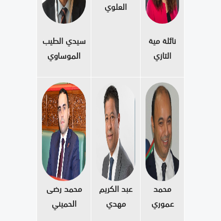
العلوي
نائلة مية
سيدي الطيب
التازي
الموساوي
محمد
عبد الكريم
محمد رضى
عموري
مهدي
الحميني