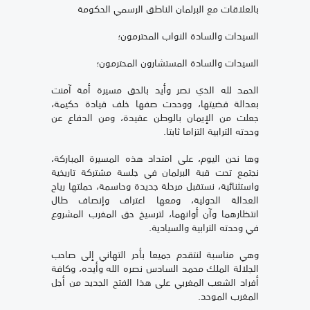
بالعلاقات مع البرلمان الناطق الرسمي الحكومة
السيدات والسادة النواب المحترمون؛
السيدات والسادة المستشارون المحترمون؛
الحمد لله الذي نصر وأيد بالحق مسيرة أمة آمنت
بعدالة قضيتها، ووحدت صفها خلف قيادة حكيمة،
جعلت من الإيمان بالوطن عقيدة، ومن الدفاع عن
وحدته الترابية التزاما ثابتا.
وها نحن اليوم، على امتداد هذه المسيرة المباركة،
نجتمع تحت قبة البرلمان في جلسة مشتركة تاريخية
واستثنائية، نستقبل مرحلة جديدة وحاسمة، حملتها رياح
العدالة الدولية، ومعها اعتراف وإنصاف طال
انتظارهما وآن أوانهما، لترسيخ حق المغرب المشروع
في وحدته الترابية والسيادية.
وهي مناسبة لنتقدم جميعا بأحر التهاني إلى صاحب
الجلالة الملك محمد السادس نصره الله وأيده، وكافة
أفراد الشعب المغربي على هذا الفتح الجديد من أجل
المغرب الموحد.