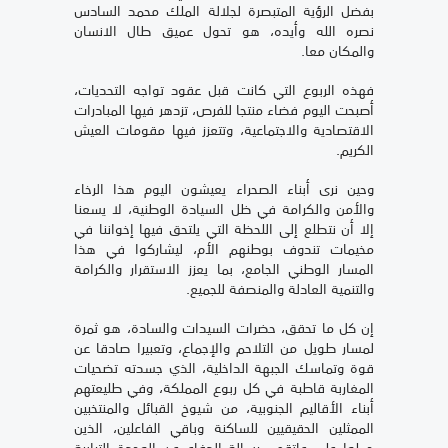
بفضل الرؤية المتبصرة لجلالة الملك محمد السادس
نصره الله وأيده، هو تحول عميق طال الانسان
والمكان معا.
فهذه الربوع التي كانت قبل عقود تواجه التحديات،
أصبحت اليوم فضاء منتجا للفرص، تزدهر فيها المبادرات
الاقتصادية والاجتماعية، وتتعزز فيها مقومات العيش
الكريم.
وحين نرى أبناء الصحراء يعيشون اليوم هذا الرخاء
والأمن والكرامة في ظل السيادة الوطنية، لا يسعنا
إلا أن نتطلع إلى اللحظة التي يلتحق فيها إخواننا في
مخيمات تندوف بوطنهم الأم، ليشاركوا في هذا
المسار الوطني الجامع، بما يعزز الاستقرار والكرامة
والتنمية العادلة والمنصفة للجميع.
إن كل ما تحقق، حضرات السيدات والسادة، هو ثمرة
لمسار طويل من التلاحم والإجماع، وتعبيرا صادقا عن
قوة وتماسك الجبهة الداخلية، الذي جسدته تضحيات
المغاربة قاطبة في كل ربوع المملكة، وفي طليعتهم
أبناء الأقاليم الجنوبية، من شيوخ القبائل والمنتخبين
الممثلين الحقيقيين للساكنة وباقي الفاعلين، الذين
حملوا على عاتقهم رسالة الدفاع عن الوحدة الترابية