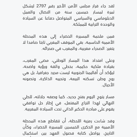
لقد جاء قرار مجلس الأمن الأخير رقم 2797 ليشكل
ثمرة لمسار خمسين سنة من النضال والعمل
الدبلوماسي والسياسي المتواصل دفاعا عن السيادة
والوحدة الترابية للمملكة.
فمن ملحمة المسيرة الخضراء إلى هذه المحطة
الأممية الحاسمة، بقي الموقف المغربي ثابتا صامدا لا
يتغير: الصحراء مغربية، والمغرب في صحرائه.
وعلى امتداد هذا المسار الوطني، مضى المغرب،
بقيادة ملكية حكيمة، بخطى واثقة ورؤية واضحة،
ليؤكد أن أقاليمنا الجنوبية ليست مجرد جغرافيا، بل هي
روح وطن تسكنه البيعة، وتحييه الذاكرة، وتصونه
الأجيال.
مسار يتوج اليوم بفتح جديد، كما وصفه جلالته، للطي
النهائي لهذا النزاع المفتعل، في إطار حل توافقي
يقوم على مبادرة الحكم الذاتي تحت السيادة المغربية.
وقد شاءت رمزية اللحظة، أن تتقاطع هذه المحطة
الأممية مع الذكرى الخمسين للمسيرة الخضراء، وكأن
التاريخ، يواصل كتابة فصول العهد بين استكمال