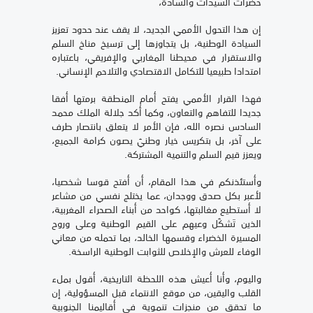
حضرات السيدات والسادة،
إن هذا التحول الأممي الجديد، لا يقف عند حدود تعزيز
السيادة الوطنية، بل يتجاوزها إلى ترسيخ مناخ السلم
والاستقرار في محيطنا المغاربي والإفريقي، باعتباره
امتدادا طبيعيا للتكامل الاقتصادي والتلاحم الإنساني.
فهذا القرار الأممي يفتح أمام المنطقة برمتها أفقا
جديدا للتفاهم والتعاون، وكما أكد جلالة الملك محمد
السادس نصره الله، فإن الأمر لا يتعلق بانتصار طرف
على آخر، بل بتكريس خيار وطنيّ يصون كرامة الجميع،
ويعزز قيم السلم والتنمية المشتركة.
وأستئذنكم في هذا المقام، أن أفتح قوسا شخصيا،
لأعبر بكل صدق ووجدان، عما يختلج نفسي من مشاعر
لا أستطيع مغالبتها، كواحد من أبناء الصحراء المغربية،
الذين تَشكّل وعيهم على القيم الوطنية وعلى وروح
المسيرة الخضراء وقسمها الخالد، بما تحمله من معاني
الوفاء للعرش والإخلاص للثوابت الوطنية الراسخة.
واليوم، وأنا أعيش هذه اللحظة التاريخية، أقول بملء
القلب واليقين، من موقع الانتماء قبل المسؤولية، إن
ما تحقق من منجزات تنموية في أقاليمنا الجنوبية