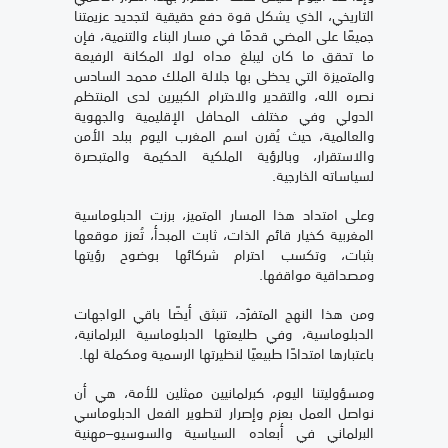
التاريخي، الذي يشكل قوة دفع حقيقية لتجديد عزيمتنا
جميعًا على المضي قدمًا في مسار البناء والتنمية، فإن
ما تحقق ما كان ليبلغ مداه لولا المكانة الرفيعة
والمتميزة التي يحظى بها جلالة الملك محمد السادس
نصره الله، والتقدير والاحترام الكبيرين لدى المنتظم
الدولي وفي مختلف المحافل الإقليمية والجهوية
والعالمية، حيث يُقرن اسم المغرب اليوم ببلد الأمن
والاستقرار، وبالرؤية الملكية الحكيمة والمتبصرة
لسياساته الخارجية.
وعلى امتداد هذا المسار المتميز، برزت الدبلوماسية
المغربية كخيار قائم الذات، ثابت المبدأ، تُعزز موقعها
بثبات، وتكسب احترام شركائها بوضوح رؤيتها
ومصداقية مواقفها.
ومن هذا النهج المتفرّد، تنبثق أيضًا باقي الواجهات
الدبلوماسية، وفي طليعتها الدبلوماسية البرلمانية،
باعتبارها امتدادًا طبيعيًا لنظيرتها الرسمية ومكملة لها.
ومسؤوليتنا اليوم، كبرلمانيين ممثلين للأمة، هي أن
نواصل العمل بعزم وإصرار لتطوير الفعل الدبلوماسي
البرلماني في أبعاده السياسية والسوسيو–مهنية