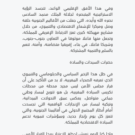
وفي هذا الأفق الإقليمي الواعد، تتجسد الرؤية
الاستراتيجية المتبصرة لجلالة الملك محمد السادس
نصره الله وأيده، التي جعلت من الأقاليم الجنوبية حلقة
وصل ومركزا للإشعاع الاقتصادي والتنموي، من خلال
مشاريع مهيكلة كبرى تعزز الارتباط الإفريقي للمملكة،
وتجعل منها فاعلا موثوقا في التعاون جنوب–جنوب،
وشريكا فاعلا، في بناء، إفريقيا متضامنة، وآمنة، تنعم
بالسلم والتنمية المشتركة.
حضرات السيدات والسادة
في ظل هذا الزخم السياسي والدبلوماسي والتنموي
الذي تعرفه الصحراء المغربية، لا بد من التأكيد على أن
قرار مجلس الأمن ليس مجرد محطة من محطات
تكريس السيادة المغربية، بل هو تتويج لمسار وطني
جماعي متواصل، يعكس عمق التحولات الميدانية،
وتزكية لمسار من الإنجازات الواقعية التي تجسدت
أمام أنظار المجتمع الدولي في أقاليمنا الجنوبية، والتي
تتعزز كل يوم بإنجاز جديد، وبمؤشرات تنموية تدعم
السيادة الاقتصادية للمملكة.
وإذا كنا اليوم نعيش لحظة الاعتزاز بهذا القرار الأممي