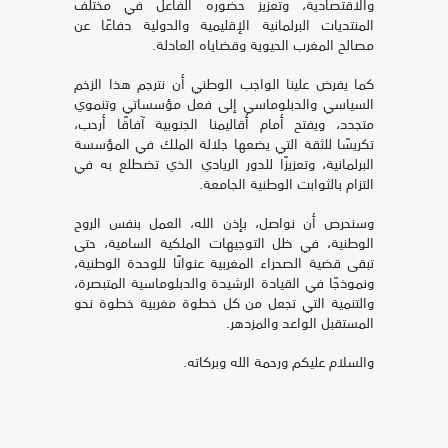
والاقتصادية، وتعزيز حضوره الفاعل في مختلف
المنتديات البرلمانية الإقليمية والدولية دفاعًا عن
مصالح المغرب الحيوية وقضاياه العادلة.
كما يفرض علينا الواجب الوطني أن نترجم هذا الزخم
السياسي والدبلوماسي إلى فعل مؤسساتي وتنموي
متجدد، ويفتح أمام أقاليمنا الجنوبية آفاقًا أرحب،
تكريسًا للثقة التي يضعها جلالة الملك في المؤسسة
البرلمانية، وتعزيزًا للدور الريادي الذي تضطلع به في
التزام بالثوابت الوطنية الجامعة.
وسنحرص أن نواصل، بإذن الله، العمل بنفس الروح
الوطنية، في ظل التوجيهات الملكية السامية، حتى
تبقى قضية الصحراء المغربية عنوانًا للوحدة الوطنية،
ونموذجًا في القيادة الرشيدة والدبلوماسية المتبصرة،
والتنمية التي تجعل من كل خطوة مغربية خطوة نحو
المستقبل الواعد والمزدهر.
والسلام عليكم ورحمة الله وبركاته.